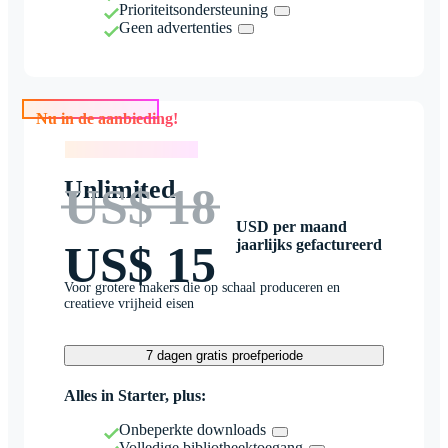
Prioriteitsondersteuning
Geen advertenties
Nu in de aanbieding!
Nu in de aanbieding!
Unlimited
US$ 18
USD per maand
jaarlijks gefactureerd
US$ 15
Voor grotere makers die op schaal produceren en
creatieve vrijheid eisen
7 dagen gratis proefperiode
Alles in Starter, plus:
Onbeperkte downloads
Volledige bibliotheektoegang