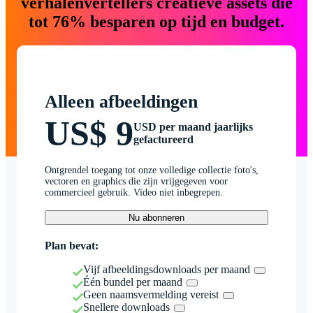
verhalenvertellers creatieve assets die
tot 76% besparen op tijd en budget.
Alleen afbeeldingen
US$ 9
USD per maand jaarlijks
gefactureerd
Ontgrendel toegang tot onze volledige collectie foto's,
vectoren en graphics die zijn vrijgegeven voor
commercieel gebruik. Video niet inbegrepen.
Nu abonneren
Plan bevat:
Vijf afbeeldingsdownloads per maand
Één bundel per maand
Geen naamsvermelding vereist
Snellere downloads