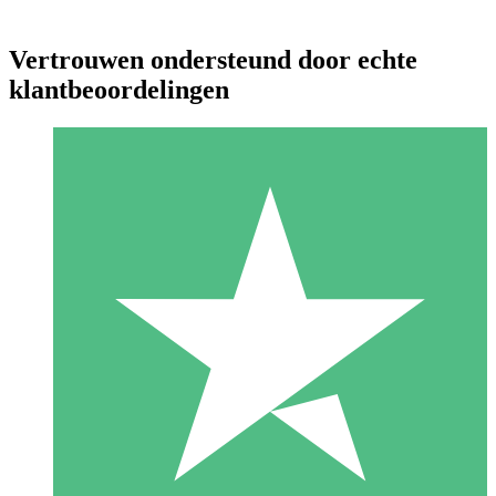
Vertrouwen ondersteund door echte
klantbeoordelingen
Individuele Creditpakketten
Betaal per gebruik met downloadtegoeden. Geen maandelijkse
verplichting vereist.
1 Downloaden
10
US$
00