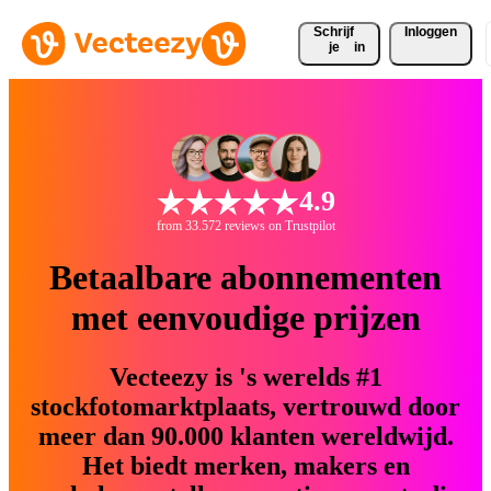
Schrijf 
Inloggen
je
in
4.9
from 33.572 reviews on Trustpilot
Betaalbare abonnementen
met eenvoudige prijzen
Vecteezy is 's werelds #1
stockfotomarktplaats, vertrouwd door
meer dan 90.000 klanten wereldwijd.
Het biedt merken, makers en