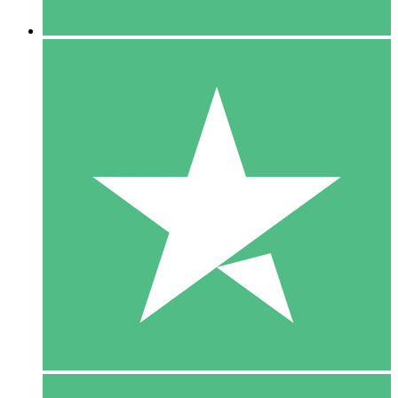
5 Downloaden
15
US$
00
10 Downloaden
20
US$
00