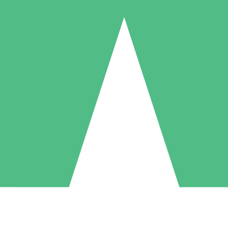
Individuele Creditpakketten
l per gebruik met downloadtegoeden. Geen maandelijkse verplichting ve
1 Downloaden
5 Downloaden
10 Downloaden
10
15
20
US$
00
US$
00
US$
00