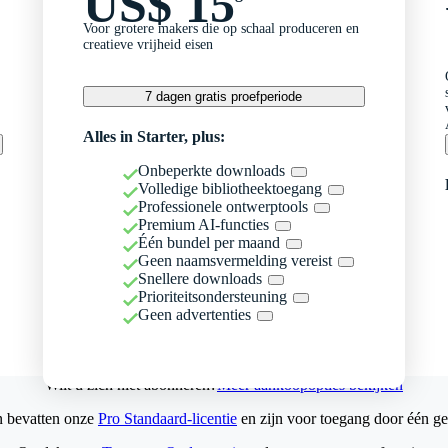
US$ 15
Voor grotere makers die op schaal produceren en
creatieve vrijheid eisen
7 dagen gratis proefperiode
Alles in Starter, plus:
Onbeperkte downloads
Volledige bibliotheektoegang
Professionele ontwerptools
Premium AI-functies
Één bundel per maand
Geen naamsvermelding vereist
Snellere downloads
Prioriteitsondersteuning
Geen advertenties
Wilt u zich niet abonneren?
Meer aankoopopties bekijken
n bevatten onze
Pro Standaard-licentie
en zijn voor toegang door één ge