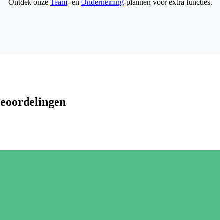
Ontdek onze
Team
- en
Onderneming
-plannen voor extra functies.
beoordelingen