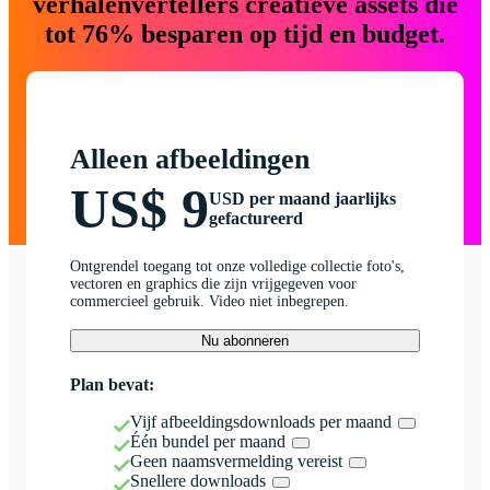
verhalenvertellers creatieve assets die
tot 76% besparen op tijd en budget.
Alleen afbeeldingen
US$ 9
USD per maand jaarlijks
gefactureerd
Ontgrendel toegang tot onze volledige collectie foto's,
vectoren en graphics die zijn vrijgegeven voor
commercieel gebruik. Video niet inbegrepen.
Nu abonneren
Plan bevat:
Vijf afbeeldingsdownloads per maand
Één bundel per maand
Geen naamsvermelding vereist
Snellere downloads