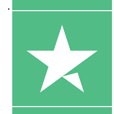
5 Downloaden
15
US$
00
10 Downloaden
20
US$
00