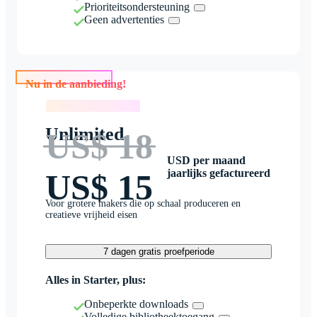
Prioriteitsondersteuning
Geen advertenties
Nu in de aanbieding!
Nu in de aanbieding!
Unlimited
US$ 18
USD per maand
jaarlijks gefactureerd
US$ 15
Voor grotere makers die op schaal produceren en
creatieve vrijheid eisen
7 dagen gratis proefperiode
Alles in Starter, plus:
Onbeperkte downloads
Volledige bibliotheektoegang