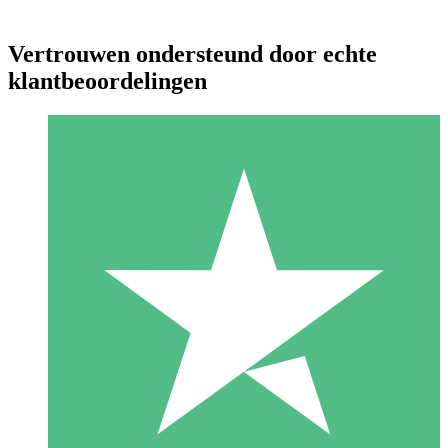
Vertrouwen ondersteund door echte
klantbeoordelingen
Individuele Creditpakketten
Betaal per gebruik met downloadtegoeden. Geen maandelijkse
verplichting vereist.
1 Downloaden
10
US$
00