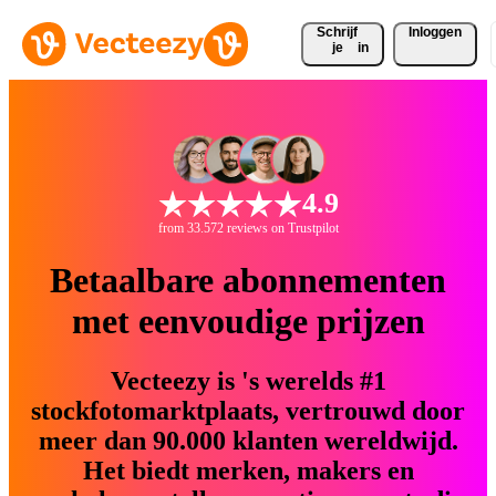
Schrijf 
Inloggen
je
in
4.9
from 33.572 reviews on Trustpilot
Betaalbare abonnementen
met eenvoudige prijzen
Vecteezy is 's werelds #1
stockfotomarktplaats, vertrouwd door
meer dan 90.000 klanten wereldwijd.
Het biedt merken, makers en