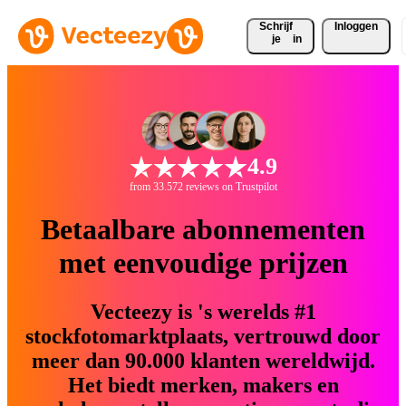
Schrijf 
Inloggen
je
in
4.9
from 33.572 reviews on Trustpilot
Betaalbare abonnementen
met eenvoudige prijzen
Vecteezy is 's werelds #1
stockfotomarktplaats, vertrouwd door
meer dan 90.000 klanten wereldwijd.
Het biedt merken, makers en