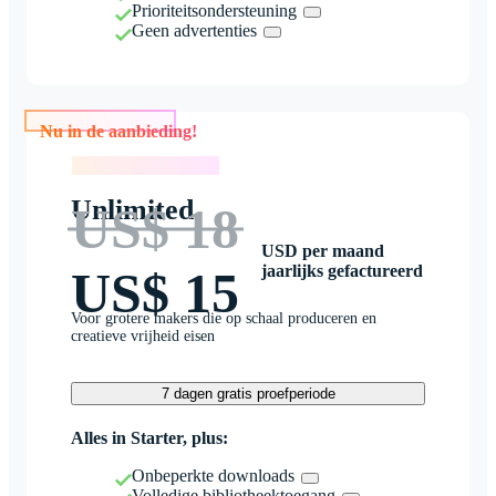
Prioriteitsondersteuning
Geen advertenties
Nu in de aanbieding!
Nu in de aanbieding!
Unlimited
US$ 18
USD per maand
jaarlijks gefactureerd
US$ 15
Voor grotere makers die op schaal produceren en
creatieve vrijheid eisen
7 dagen gratis proefperiode
Alles in Starter, plus:
Onbeperkte downloads
Volledige bibliotheektoegang