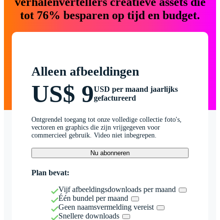
verhalenvertellers creatieve assets die
tot 76% besparen op tijd en budget.
Alleen afbeeldingen
US$ 9
USD per maand jaarlijks
gefactureerd
Ontgrendel toegang tot onze volledige collectie foto's,
vectoren en graphics die zijn vrijgegeven voor
commercieel gebruik. Video niet inbegrepen.
Nu abonneren
Plan bevat:
Vijf afbeeldingsdownloads per maand
Één bundel per maand
Geen naamsvermelding vereist
Snellere downloads