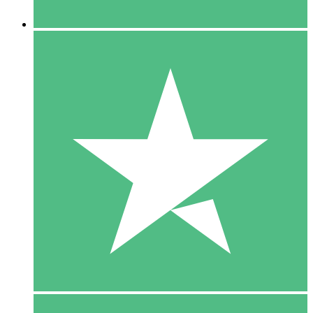
5 Downloaden
15
US$
00
10 Downloaden
20
US$
00