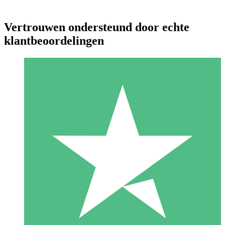
Vertrouwen ondersteund door echte
klantbeoordelingen
Individuele Creditpakketten
Betaal per gebruik met downloadtegoeden. Geen maandelijkse
verplichting vereist.
1 Downloaden
10
US$
00