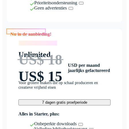
Prioriteitsondersteuning
Geen advertenties
Nu in de aanbieding!
Nu in de aanbieding!
Unlimited
US$ 18
USD per maand
jaarlijks gefactureerd
US$ 15
Voor grotere makers die op schaal produceren en
creatieve vrijheid eisen
7 dagen gratis proefperiode
Alles in Starter, plus:
Onbeperkte downloads
Volledige bibliotheektoegang