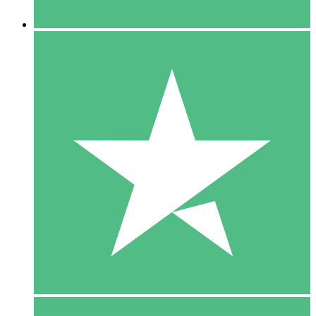
5 Downloaden
15
US$
00
10 Downloaden
20
US$
00