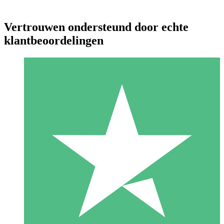
Vertrouwen ondersteund door echte
klantbeoordelingen
Individuele Creditpakketten
Betaal per gebruik met downloadtegoeden. Geen maandelijkse
verplichting vereist.
1 Downloaden
10
US$
00