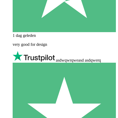
1 dag geleden
very good for design
asdwqwrqweasd asdqwerq