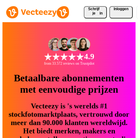
Schrijf 
Inloggen
je
in
4.9
from 33.572 reviews on Trustpilot
Betaalbare abonnementen
met eenvoudige prijzen
Vecteezy is 's werelds #1
stockfotomarktplaats, vertrouwd door
meer dan 90.000 klanten wereldwijd.
Het biedt merken, makers en