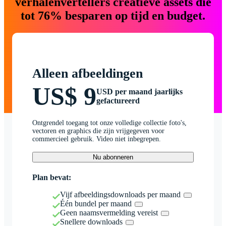
verhalenvertellers creatieve assets die
tot 76% besparen op tijd en budget.
Alleen afbeeldingen
US$ 9
USD per maand jaarlijks
gefactureerd
Ontgrendel toegang tot onze volledige collectie foto's,
vectoren en graphics die zijn vrijgegeven voor
commercieel gebruik. Video niet inbegrepen.
Nu abonneren
Plan bevat:
Vijf afbeeldingsdownloads per maand
Één bundel per maand
Geen naamsvermelding vereist
Snellere downloads