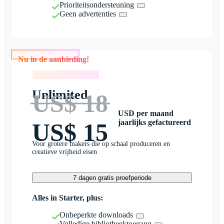
Prioriteitsondersteuning
Geen advertenties
Nu in de aanbieding!
Nu in de aanbieding!
Unlimited
US$ 18
USD per maand
jaarlijks gefactureerd
US$ 15
Voor grotere makers die op schaal produceren en
creatieve vrijheid eisen
7 dagen gratis proefperiode
Alles in Starter, plus:
Onbeperkte downloads
Volledige bibliotheektoegang