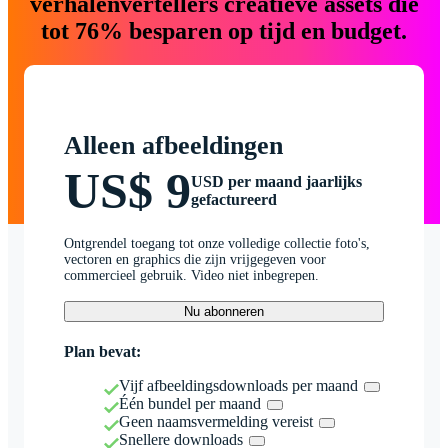
verhalenvertellers creatieve assets die
tot 76% besparen op tijd en budget.
Alleen afbeeldingen
US$ 9
USD per maand jaarlijks
gefactureerd
Ontgrendel toegang tot onze volledige collectie foto's,
vectoren en graphics die zijn vrijgegeven voor
commercieel gebruik. Video niet inbegrepen.
Nu abonneren
Plan bevat:
Vijf afbeeldingsdownloads per maand
Één bundel per maand
Geen naamsvermelding vereist
Snellere downloads