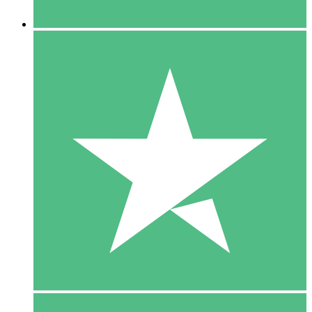
5 Downloaden
15
US$
00
10 Downloaden
20
US$
00