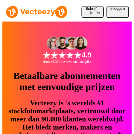
Schrijf 
Inloggen
je
in
4.9
from 33.572 reviews on Trustpilot
Betaalbare abonnementen
met eenvoudige prijzen
Vecteezy is 's werelds #1
stockfotomarktplaats, vertrouwd door
meer dan 90.000 klanten wereldwijd.
Het biedt merken, makers en