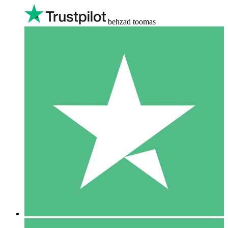
behzad toomas