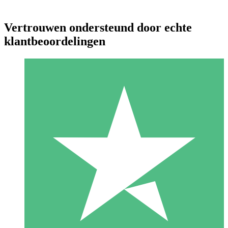
Vertrouwen ondersteund door echte
klantbeoordelingen
Individuele Creditpakketten
Betaal per gebruik met downloadtegoeden. Geen maandelijkse
verplichting vereist.
1 Downloaden
10
US$
00