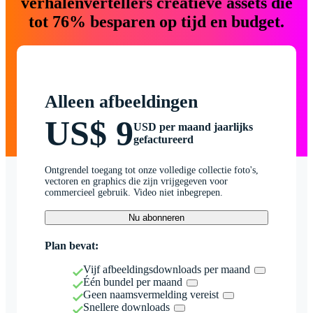
verhalenvertellers creatieve assets die
tot 76% besparen op tijd en budget.
Alleen afbeeldingen
US$ 9
USD per maand jaarlijks
gefactureerd
Ontgrendel toegang tot onze volledige collectie foto's,
vectoren en graphics die zijn vrijgegeven voor
commercieel gebruik. Video niet inbegrepen.
Nu abonneren
Plan bevat:
Vijf afbeeldingsdownloads per maand
Één bundel per maand
Geen naamsvermelding vereist
Snellere downloads