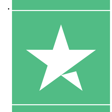
5 Downloaden
15
US$
00
10 Downloaden
20
US$
00