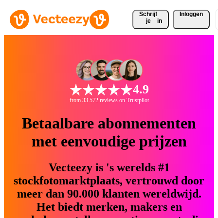
Schrijf 
Inloggen
je
in
4.9
from 33.572 reviews on Trustpilot
Betaalbare abonnementen
met eenvoudige prijzen
Vecteezy is 's werelds #1
stockfotomarktplaats, vertrouwd door
meer dan 90.000 klanten wereldwijd.
Het biedt merken, makers en