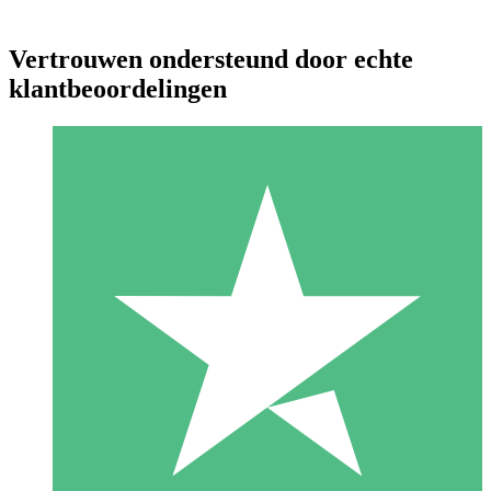
Vertrouwen ondersteund door echte
klantbeoordelingen
Individuele Creditpakketten
Betaal per gebruik met downloadtegoeden. Geen maandelijkse
verplichting vereist.
1 Downloaden
10
US$
00