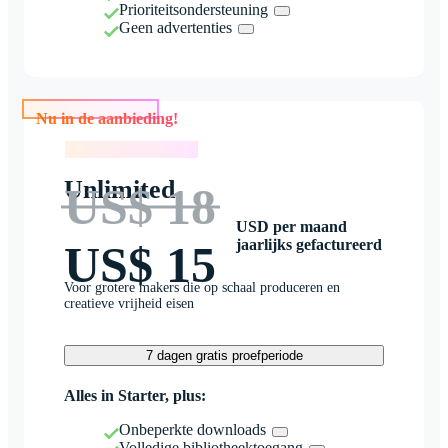
Prioriteitsondersteuning
Geen advertenties
Nu in de aanbieding!
Nu in de aanbieding!
Unlimited
US$ 18
USD per maand
jaarlijks gefactureerd
US$ 15
Voor grotere makers die op schaal produceren en
creatieve vrijheid eisen
7 dagen gratis proefperiode
Alles in Starter, plus:
Onbeperkte downloads
Volledige bibliotheektoegang