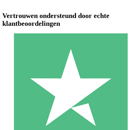
Vertrouwen ondersteund door echte
klantbeoordelingen
Individuele Creditpakketten
Betaal per gebruik met downloadtegoeden. Geen maandelijkse
verplichting vereist.
1 Downloaden
10
US$
00