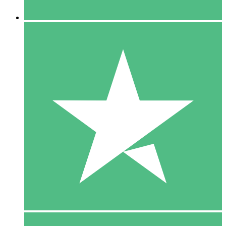
5 Downloaden
15
US$
00
10 Downloaden
20
US$
00