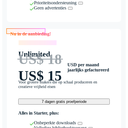
Prioriteitsondersteuning
Geen advertenties
Nu in de aanbieding!
Nu in de aanbieding!
Unlimited
US$ 18
USD per maand
jaarlijks gefactureerd
US$ 15
Voor grotere makers die op schaal produceren en
creatieve vrijheid eisen
7 dagen gratis proefperiode
Alles in Starter, plus:
Onbeperkte downloads
Volledige bibliotheektoegang