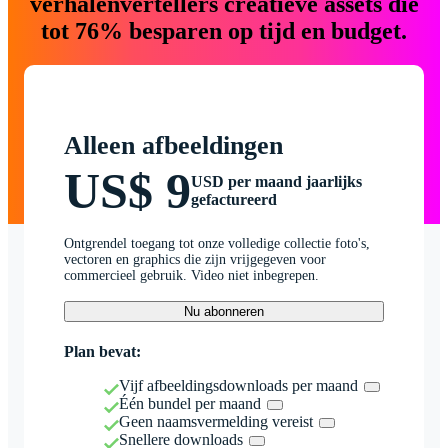
verhalenvertellers creatieve assets die
tot 76% besparen op tijd en budget.
Alleen afbeeldingen
US$ 9
USD per maand jaarlijks
gefactureerd
Ontgrendel toegang tot onze volledige collectie foto's,
vectoren en graphics die zijn vrijgegeven voor
commercieel gebruik. Video niet inbegrepen.
Nu abonneren
Plan bevat:
Vijf afbeeldingsdownloads per maand
Één bundel per maand
Geen naamsvermelding vereist
Snellere downloads