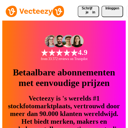
Schrijf 
Inloggen
je
in
4.9
from 33.572 reviews on Trustpilot
Betaalbare abonnementen
met eenvoudige prijzen
Vecteezy is 's werelds #1
stockfotomarktplaats, vertrouwd door
meer dan 90.000 klanten wereldwijd.
Het biedt merken, makers en