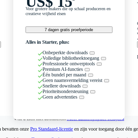
US$ 15
Voor grotere makers die op schaal produceren en
creatieve vrijheid eisen
7 dagen gratis proefperiode
Alles in Starter, plus:
Onbeperkte downloads
Volledige bibliotheektoegang
Professionele ontwerptools
Premium AI-functies
Één bundel per maand
Geen naamsvermelding vereist
Snellere downloads
Prioriteitsondersteuning
Geen advertenties
Wilt u zich niet abonneren?
Meer aankoopopties bekijken
n bevatten onze
Pro Standaard-licentie
en zijn voor toegang door één ge