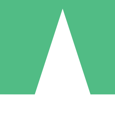
Individuele Creditpakketten
l per gebruik met downloadtegoeden. Geen maandelijkse verplichting ve
1 Downloaden
5 Downloaden
10 Downloaden
10
15
20
US$
00
US$
00
US$
00