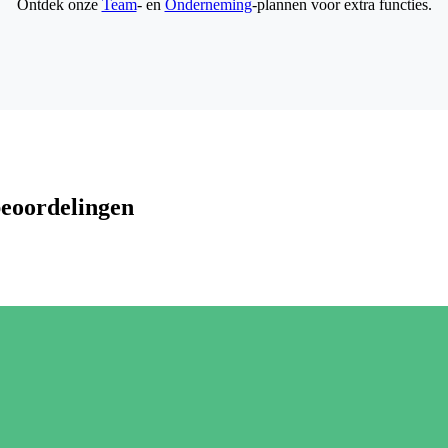
Ontdek onze
Team
- en
Onderneming
-plannen voor extra functies.
beoordelingen