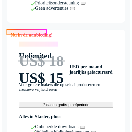
Prioriteitsondersteuning
Geen advertenties
Nu in de aanbieding!
Nu in de aanbieding!
Unlimited
US$ 18
USD per maand
jaarlijks gefactureerd
US$ 15
Voor grotere makers die op schaal produceren en
creatieve vrijheid eisen
7 dagen gratis proefperiode
Alles in Starter, plus:
Onbeperkte downloads
Volledige bibliotheektoegang