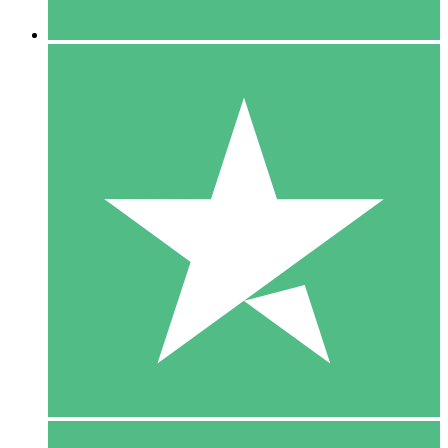
5 Downloaden
15
US$
00
10 Downloaden
20
US$
00