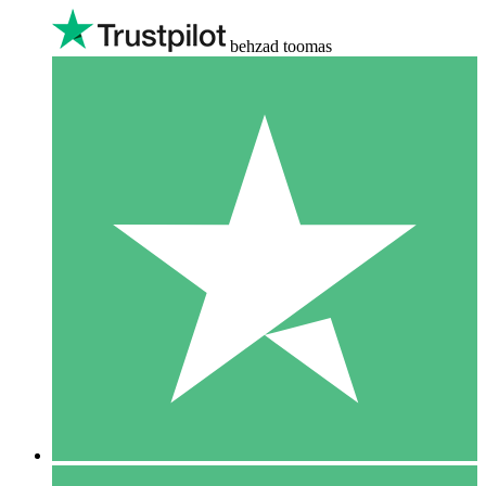
behzad toomas