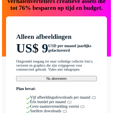
verhalenvertellers creatieve assets die
tot 76% besparen op tijd en budget.
Alleen afbeeldingen
US$ 9
USD per maand jaarlijks
gefactureerd
Ontgrendel toegang tot onze volledige collectie foto's,
vectoren en graphics die zijn vrijgegeven voor
commercieel gebruik. Video niet inbegrepen.
Nu abonneren
Plan bevat:
Vijf afbeeldingsdownloads per maand
Één bundel per maand
Geen naamsvermelding vereist
Snellere downloads