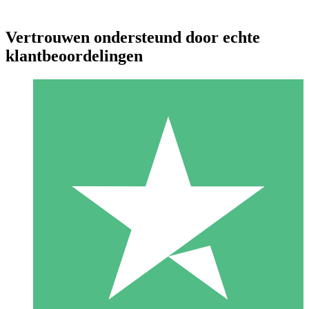
Vertrouwen ondersteund door echte
klantbeoordelingen
Individuele Creditpakketten
Betaal per gebruik met downloadtegoeden. Geen maandelijkse
verplichting vereist.
1 Downloaden
10
US$
00