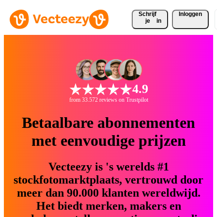
Schrijf 
Inloggen
je
in
4.9
from 33.572 reviews on Trustpilot
Betaalbare abonnementen
met eenvoudige prijzen
Vecteezy is 's werelds #1
stockfotomarktplaats, vertrouwd door
meer dan 90.000 klanten wereldwijd.
Het biedt merken, makers en