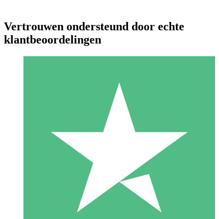
Vertrouwen ondersteund door echte
klantbeoordelingen
Individuele Creditpakketten
Betaal per gebruik met downloadtegoeden. Geen maandelijkse
verplichting vereist.
1 Downloaden
10
US$
00