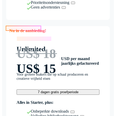
Prioriteitsondersteuning
Geen advertenties
Nu in de aanbieding!
Nu in de aanbieding!
Unlimited
US$ 18
USD per maand
jaarlijks gefactureerd
US$ 15
Voor grotere makers die op schaal produceren en
creatieve vrijheid eisen
7 dagen gratis proefperiode
Alles in Starter, plus:
Onbeperkte downloads
Volledige bibliotheektoegang