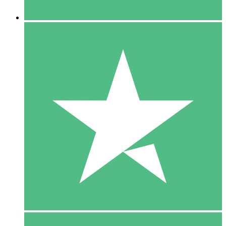
5 Downloaden
15
US$
00
10 Downloaden
20
US$
00