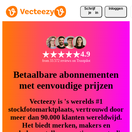
Schrijf 
Inloggen
je
in
4.9
from 33.572 reviews on Trustpilot
Betaalbare abonnementen
met eenvoudige prijzen
Vecteezy is 's werelds #1
stockfotomarktplaats, vertrouwd door
meer dan 90.000 klanten wereldwijd.
Het biedt merken, makers en