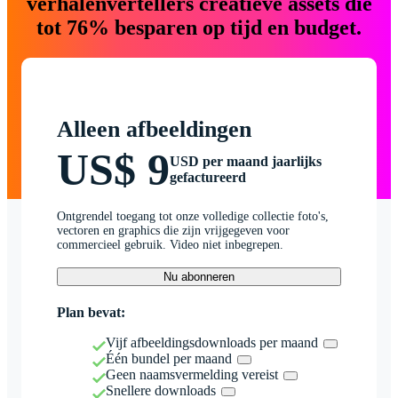
verhalenvertellers creatieve assets die
tot 76% besparen op tijd en budget.
Alleen afbeeldingen
US$ 9
USD per maand jaarlijks
gefactureerd
Ontgrendel toegang tot onze volledige collectie foto's,
vectoren en graphics die zijn vrijgegeven voor
commercieel gebruik. Video niet inbegrepen.
Nu abonneren
Plan bevat:
Vijf afbeeldingsdownloads per maand
Één bundel per maand
Geen naamsvermelding vereist
Snellere downloads