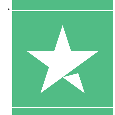
5 Downloaden
15
US$
00
10 Downloaden
20
US$
00