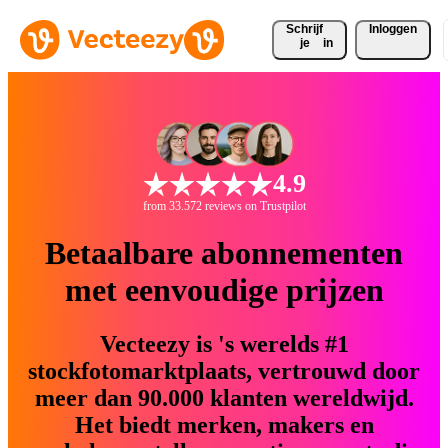
Schrijf 
Inloggen
je
in
4.9
from 33.572 reviews on Trustpilot
Betaalbare abonnementen
met eenvoudige prijzen
Vecteezy is 's werelds #1
stockfotomarktplaats, vertrouwd door
meer dan 90.000 klanten wereldwijd.
Het biedt merken, makers en