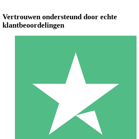
Vertrouwen ondersteund door echte
klantbeoordelingen
Individuele Creditpakketten
Betaal per gebruik met downloadtegoeden. Geen maandelijkse
verplichting vereist.
1 Downloaden
10
US$
00