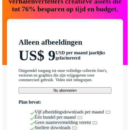
verhalenvertellers creatieve assets die
tot 76% besparen op tijd en budget.
Alleen afbeeldingen
US$ 9
USD per maand jaarlijks
gefactureerd
Ontgrendel toegang tot onze volledige collectie foto's,
vectoren en graphics die zijn vrijgegeven voor
commercieel gebruik. Video niet inbegrepen.
Nu abonneren
Plan bevat:
Vijf afbeeldingsdownloads per maand
Één bundel per maand
Geen naamsvermelding vereist
Snellere downloads