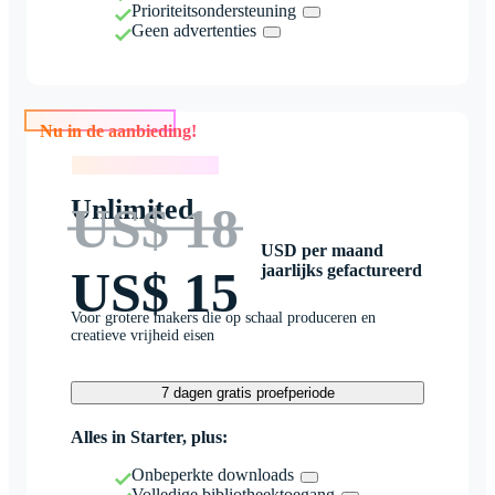
Prioriteitsondersteuning
Geen advertenties
Nu in de aanbieding!
Nu in de aanbieding!
Unlimited
US$ 18
USD per maand
jaarlijks gefactureerd
US$ 15
Voor grotere makers die op schaal produceren en
creatieve vrijheid eisen
7 dagen gratis proefperiode
Alles in Starter, plus:
Onbeperkte downloads
Volledige bibliotheektoegang