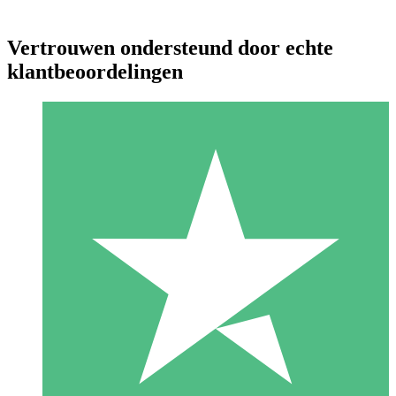
Vertrouwen ondersteund door echte
klantbeoordelingen
Individuele Creditpakketten
Betaal per gebruik met downloadtegoeden. Geen maandelijkse
verplichting vereist.
1 Downloaden
10
US$
00