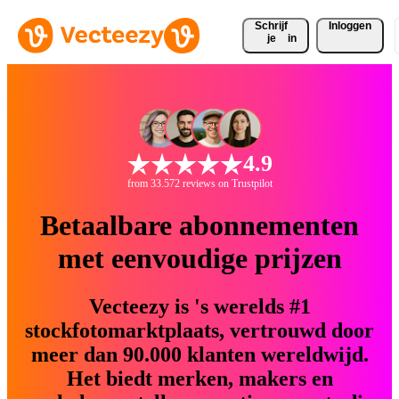
Schrijf 
Inloggen
je
in
4.9
from 33.572 reviews on Trustpilot
Betaalbare abonnementen
met eenvoudige prijzen
Vecteezy is 's werelds #1
stockfotomarktplaats, vertrouwd door
meer dan 90.000 klanten wereldwijd.
Het biedt merken, makers en