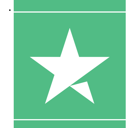
5 Downloaden
15
US$
00
10 Downloaden
20
US$
00