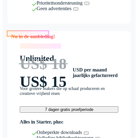
Prioriteitsondersteuning
Geen advertenties
Nu in de aanbieding!
Nu in de aanbieding!
Unlimited
US$ 18
USD per maand
jaarlijks gefactureerd
US$ 15
Voor grotere makers die op schaal produceren en
creatieve vrijheid eisen
7 dagen gratis proefperiode
Alles in Starter, plus:
Onbeperkte downloads
Volledige bibliotheektoegang