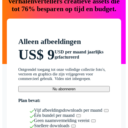
verhalenvertellers creatieve assets die
tot 76% besparen op tijd en budget.
Alleen afbeeldingen
US$ 9
USD per maand jaarlijks
gefactureerd
Ontgrendel toegang tot onze volledige collectie foto's,
vectoren en graphics die zijn vrijgegeven voor
commercieel gebruik. Video niet inbegrepen.
Nu abonneren
Plan bevat:
Vijf afbeeldingsdownloads per maand
Één bundel per maand
Geen naamsvermelding vereist
Snellere downloads