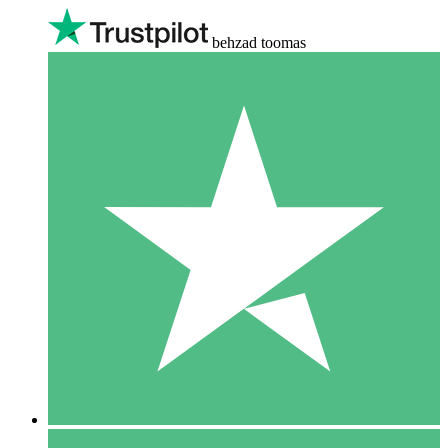
behzad toomas