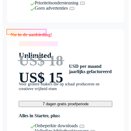
Prioriteitsondersteuning
Geen advertenties
Nu in de aanbieding!
Nu in de aanbieding!
Unlimited
US$ 18
USD per maand
jaarlijks gefactureerd
US$ 15
Voor grotere makers die op schaal produceren en
creatieve vrijheid eisen
7 dagen gratis proefperiode
Alles in Starter, plus:
Onbeperkte downloads
Volledige bibliotheektoegang