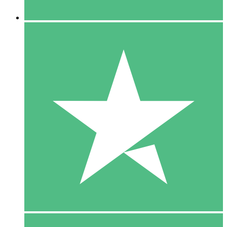
5 Downloaden
15
US$
00
10 Downloaden
20
US$
00