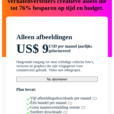
verhalenvertellers creatieve assets die
tot 76% besparen op tijd en budget.
Alleen afbeeldingen
US$ 9
USD per maand jaarlijks
gefactureerd
Ontgrendel toegang tot onze volledige collectie foto's,
vectoren en graphics die zijn vrijgegeven voor
commercieel gebruik. Video niet inbegrepen.
Nu abonneren
Plan bevat:
Vijf afbeeldingsdownloads per maand
Één bundel per maand
Geen naamsvermelding vereist
Snellere downloads