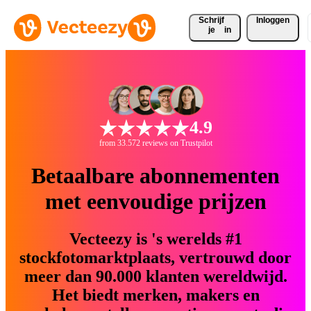
Schrijf 
Inloggen
je
in
4.9
from 33.572 reviews on Trustpilot
Betaalbare abonnementen
met eenvoudige prijzen
Vecteezy is 's werelds #1
stockfotomarktplaats, vertrouwd door
meer dan 90.000 klanten wereldwijd.
Het biedt merken, makers en