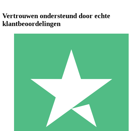
Vertrouwen ondersteund door echte
klantbeoordelingen
Individuele Creditpakketten
Betaal per gebruik met downloadtegoeden. Geen maandelijkse
verplichting vereist.
1 Downloaden
10
US$
00