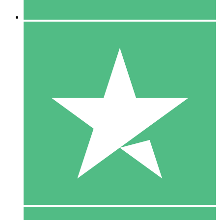
5 Downloaden
15
US$
00
10 Downloaden
20
US$
00