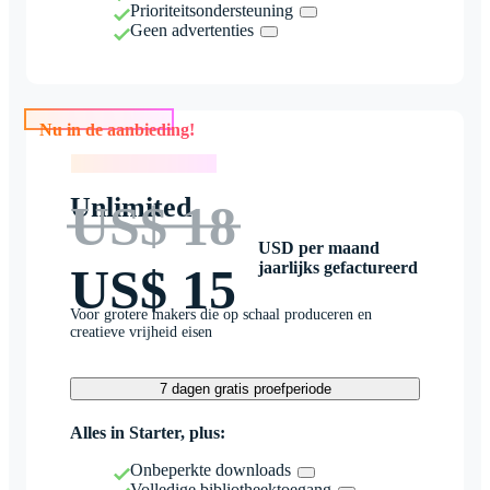
Prioriteitsondersteuning
Geen advertenties
Nu in de aanbieding!
Nu in de aanbieding!
Unlimited
US$ 18
USD per maand
jaarlijks gefactureerd
US$ 15
Voor grotere makers die op schaal produceren en
creatieve vrijheid eisen
7 dagen gratis proefperiode
Alles in Starter, plus:
Onbeperkte downloads
Volledige bibliotheektoegang