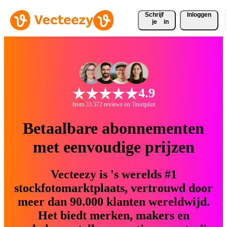
Schrijf 
Inloggen
je
in
4.9
from 33.572 reviews on Trustpilot
Betaalbare abonnementen
met eenvoudige prijzen
Vecteezy is 's werelds #1
stockfotomarktplaats, vertrouwd door
meer dan 90.000 klanten wereldwijd.
Het biedt merken, makers en