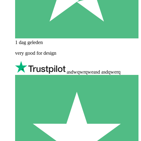
1 dag geleden
very good for design
asdwqwrqweasd asdqwerq