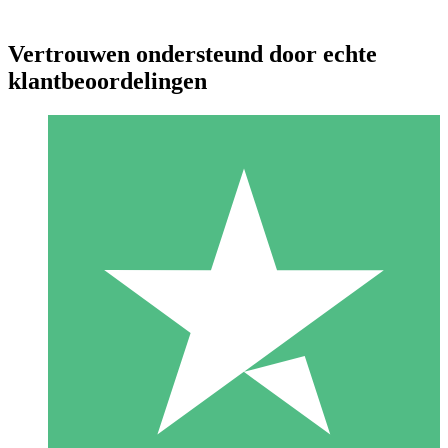
Vertrouwen ondersteund door echte
klantbeoordelingen
Individuele Creditpakketten
Betaal per gebruik met downloadtegoeden. Geen maandelijkse
verplichting vereist.
1 Downloaden
10
US$
00