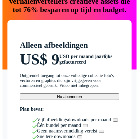
verhalenvertellers creatieve assets die
tot 76% besparen op tijd en budget.
Alleen afbeeldingen
US$ 9
USD per maand jaarlijks
gefactureerd
Ontgrendel toegang tot onze volledige collectie foto's,
vectoren en graphics die zijn vrijgegeven voor
commercieel gebruik. Video niet inbegrepen.
Nu abonneren
Plan bevat:
Vijf afbeeldingsdownloads per maand
Één bundel per maand
Geen naamsvermelding vereist
Snellere downloads