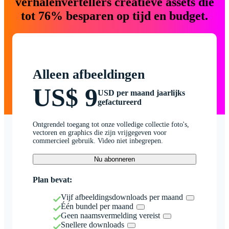
verhalenvertellers creatieve assets die
tot 76% besparen op tijd en budget.
Alleen afbeeldingen
US$ 9
USD per maand jaarlijks
gefactureerd
Ontgrendel toegang tot onze volledige collectie foto's,
vectoren en graphics die zijn vrijgegeven voor
commercieel gebruik. Video niet inbegrepen.
Nu abonneren
Plan bevat:
Vijf afbeeldingsdownloads per maand
Één bundel per maand
Geen naamsvermelding vereist
Snellere downloads