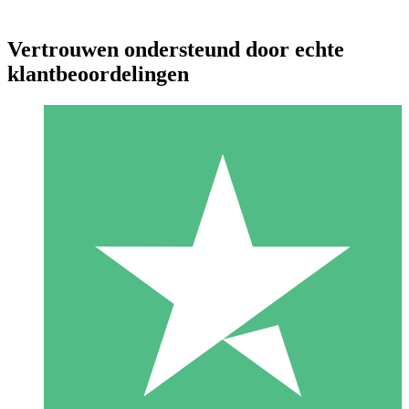
Vertrouwen ondersteund door echte
klantbeoordelingen
Individuele Creditpakketten
Betaal per gebruik met downloadtegoeden. Geen maandelijkse
verplichting vereist.
1 Downloaden
10
US$
00