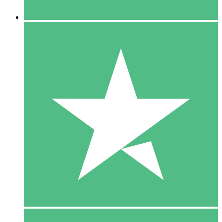
5 Downloaden
15
US$
00
10 Downloaden
20
US$
00