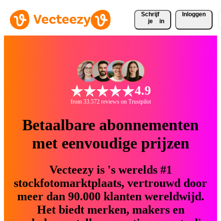
Schrijf 
Inloggen
je
in
4.9
from 33.572 reviews on Trustpilot
Betaalbare abonnementen
met eenvoudige prijzen
Vecteezy is 's werelds #1
stockfotomarktplaats, vertrouwd door
meer dan 90.000 klanten wereldwijd.
Het biedt merken, makers en