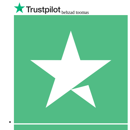
behzad toomas