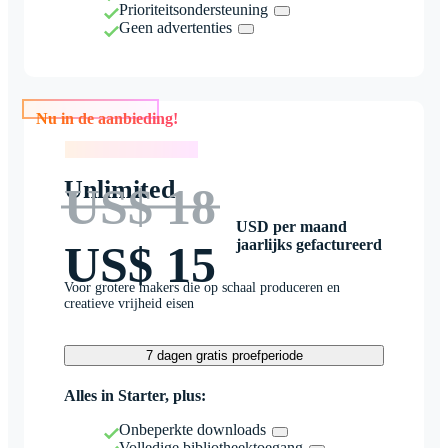
Prioriteitsondersteuning
Geen advertenties
Nu in de aanbieding!
Nu in de aanbieding!
Unlimited
US$ 18
USD per maand
jaarlijks gefactureerd
US$ 15
Voor grotere makers die op schaal produceren en
creatieve vrijheid eisen
7 dagen gratis proefperiode
Alles in Starter, plus:
Onbeperkte downloads
Volledige bibliotheektoegang