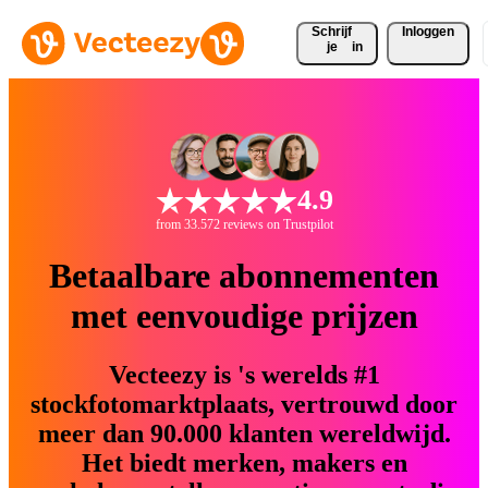
Schrijf 
Inloggen
je
in
4.9
from 33.572 reviews on Trustpilot
Betaalbare abonnementen
met eenvoudige prijzen
Vecteezy is 's werelds #1
stockfotomarktplaats, vertrouwd door
meer dan 90.000 klanten wereldwijd.
Het biedt merken, makers en