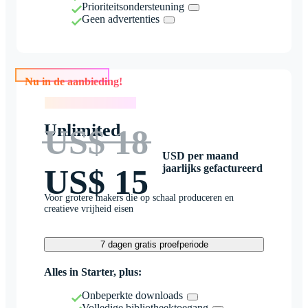
Prioriteitsondersteuning
Geen advertenties
Nu in de aanbieding!
Nu in de aanbieding!
Unlimited
US$ 18
USD per maand
jaarlijks gefactureerd
US$ 15
Voor grotere makers die op schaal produceren en
creatieve vrijheid eisen
7 dagen gratis proefperiode
Alles in Starter, plus:
Onbeperkte downloads
Volledige bibliotheektoegang