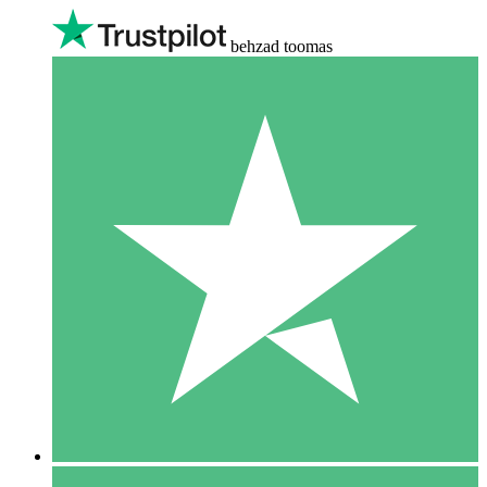
behzad toomas