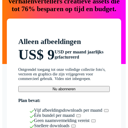
verhalenvertellers creatieve assets die
tot 76% besparen op tijd en budget.
Alleen afbeeldingen
US$ 9
USD per maand jaarlijks
gefactureerd
Ontgrendel toegang tot onze volledige collectie foto's,
vectoren en graphics die zijn vrijgegeven voor
commercieel gebruik. Video niet inbegrepen.
Nu abonneren
Plan bevat:
Vijf afbeeldingsdownloads per maand
Één bundel per maand
Geen naamsvermelding vereist
Snellere downloads