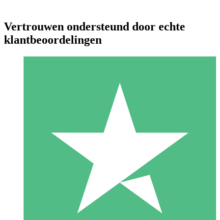
Vertrouwen ondersteund door echte
klantbeoordelingen
Individuele Creditpakketten
Betaal per gebruik met downloadtegoeden. Geen maandelijkse
verplichting vereist.
1 Downloaden
10
US$
00