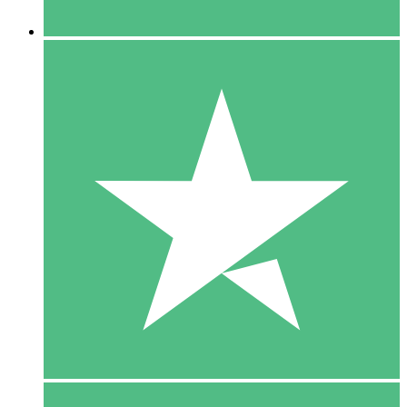
5 Downloaden
15
US$
00
10 Downloaden
20
US$
00