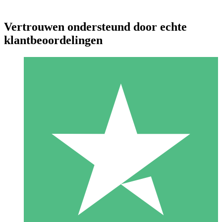
Vertrouwen ondersteund door echte
klantbeoordelingen
Individuele Creditpakketten
Betaal per gebruik met downloadtegoeden. Geen maandelijkse
verplichting vereist.
1 Downloaden
10
US$
00