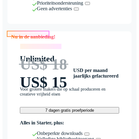
Prioriteitsondersteuning
Geen advertenties
Nu in de aanbieding!
Nu in de aanbieding!
Unlimited
US$ 18
USD per maand
jaarlijks gefactureerd
US$ 15
Voor grotere makers die op schaal produceren en
creatieve vrijheid eisen
7 dagen gratis proefperiode
Alles in Starter, plus:
Onbeperkte downloads
Volledige bibliotheektoegang