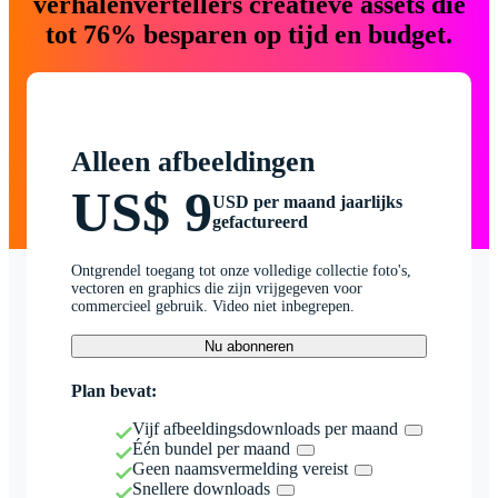
verhalenvertellers creatieve assets die
tot 76% besparen op tijd en budget.
Alleen afbeeldingen
US$ 9
USD per maand jaarlijks
gefactureerd
Ontgrendel toegang tot onze volledige collectie foto's,
vectoren en graphics die zijn vrijgegeven voor
commercieel gebruik. Video niet inbegrepen.
Nu abonneren
Plan bevat:
Vijf afbeeldingsdownloads per maand
Één bundel per maand
Geen naamsvermelding vereist
Snellere downloads