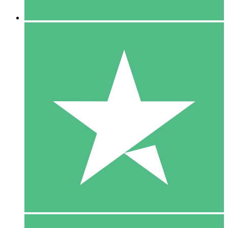
5 Downloaden
15
US$
00
10 Downloaden
20
US$
00