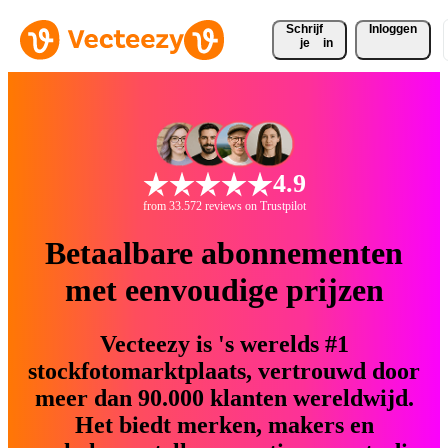
Schrijf 
Inloggen
je
in
4.9
from 33.572 reviews on Trustpilot
Betaalbare abonnementen
met eenvoudige prijzen
Vecteezy is 's werelds #1
stockfotomarktplaats, vertrouwd door
meer dan 90.000 klanten wereldwijd.
Het biedt merken, makers en