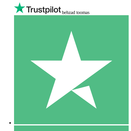
behzad toomas