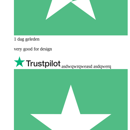
1 dag geleden
very good for design
asdwqwrqweasd asdqwerq