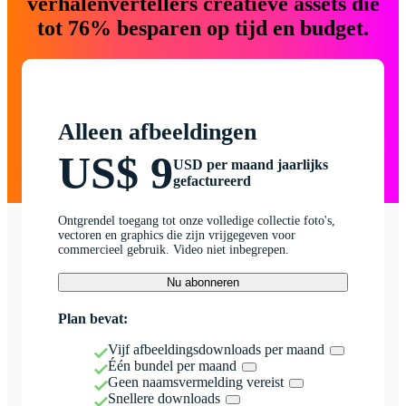
verhalenvertellers creatieve assets die
tot 76% besparen op tijd en budget.
Alleen afbeeldingen
US$ 9
USD per maand jaarlijks
gefactureerd
Ontgrendel toegang tot onze volledige collectie foto's,
vectoren en graphics die zijn vrijgegeven voor
commercieel gebruik. Video niet inbegrepen.
Nu abonneren
Plan bevat:
Vijf afbeeldingsdownloads per maand
Één bundel per maand
Geen naamsvermelding vereist
Snellere downloads