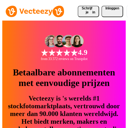
Schrijf 
Inloggen
je
in
4.9
from 33.572 reviews on Trustpilot
Betaalbare abonnementen
met eenvoudige prijzen
Vecteezy is 's werelds #1
stockfotomarktplaats, vertrouwd door
meer dan 90.000 klanten wereldwijd.
Het biedt merken, makers en