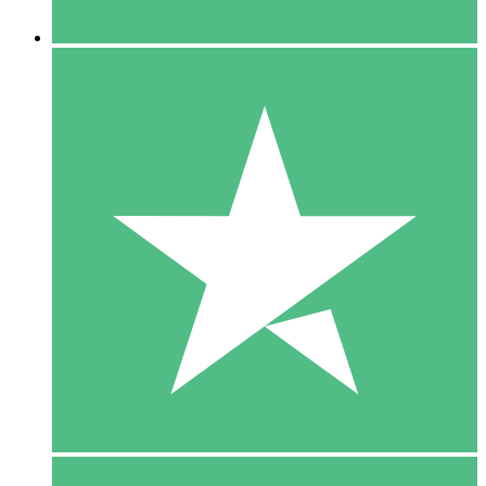
5 Downloaden
15
US$
00
10 Downloaden
20
US$
00