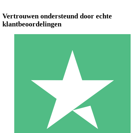
Vertrouwen ondersteund door echte
klantbeoordelingen
Individuele Creditpakketten
Betaal per gebruik met downloadtegoeden. Geen maandelijkse
verplichting vereist.
1 Downloaden
10
US$
00