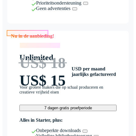
Prioriteitsondersteuning
Geen advertenties
Nu in de aanbieding!
Nu in de aanbieding!
Unlimited
US$ 18
USD per maand
jaarlijks gefactureerd
US$ 15
Voor grotere makers die op schaal produceren en
creatieve vrijheid eisen
7 dagen gratis proefperiode
Alles in Starter, plus:
Onbeperkte downloads
Volledige bibliotheektoegang