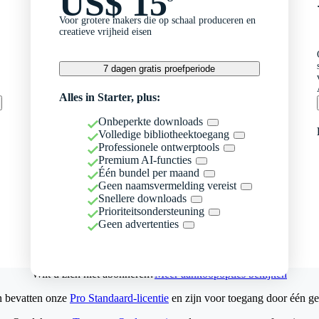
US$ 15
Voor grotere makers die op schaal produceren en
creatieve vrijheid eisen
7 dagen gratis proefperiode
Alles in Starter, plus:
Onbeperkte downloads
Volledige bibliotheektoegang
Professionele ontwerptools
Premium AI-functies
Één bundel per maand
Geen naamsvermelding vereist
Snellere downloads
Prioriteitsondersteuning
Geen advertenties
Wilt u zich niet abonneren?
Meer aankoopopties bekijken
n bevatten onze
Pro Standaard-licentie
en zijn voor toegang door één ge