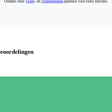
Ontdek onze
Team
- en
Onderneming
-plannen voor extra functies.
beoordelingen