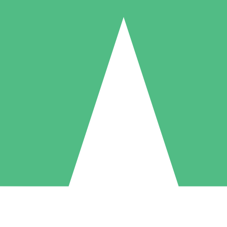
Individuele Creditpakketten
l per gebruik met downloadtegoeden. Geen maandelijkse verplichting ve
1 Downloaden
5 Downloaden
10 Downloaden
10
15
20
US$
00
US$
00
US$
00