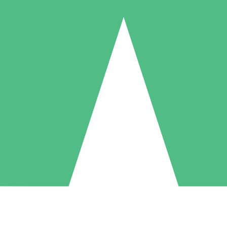
Individuele Creditpakketten
l per gebruik met downloadtegoeden. Geen maandelijkse verplichting ve
1 Downloaden
5 Downloaden
10 Downloaden
10
15
20
US$
00
US$
00
US$
00