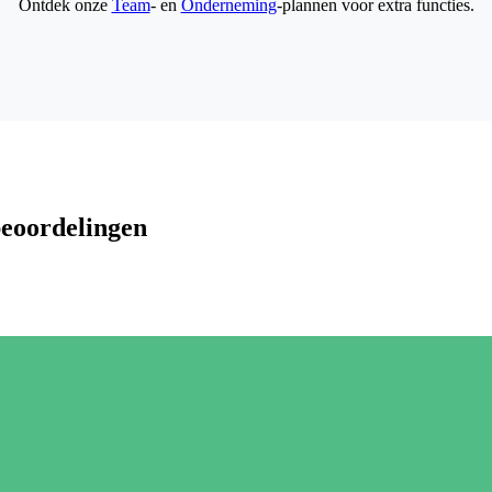
Ontdek onze
Team
- en
Onderneming
-plannen voor extra functies.
beoordelingen