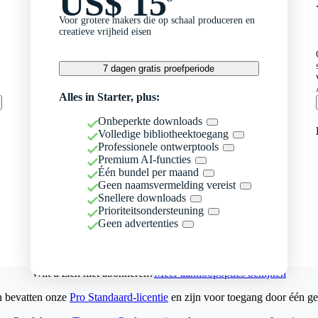
US$ 15
Voor grotere makers die op schaal produceren en
creatieve vrijheid eisen
7 dagen gratis proefperiode
Alles in Starter, plus:
Onbeperkte downloads
Volledige bibliotheektoegang
Professionele ontwerptools
Premium AI-functies
Één bundel per maand
Geen naamsvermelding vereist
Snellere downloads
Prioriteitsondersteuning
Geen advertenties
Wilt u zich niet abonneren?
Meer aankoopopties bekijken
n bevatten onze
Pro Standaard-licentie
en zijn voor toegang door één ge