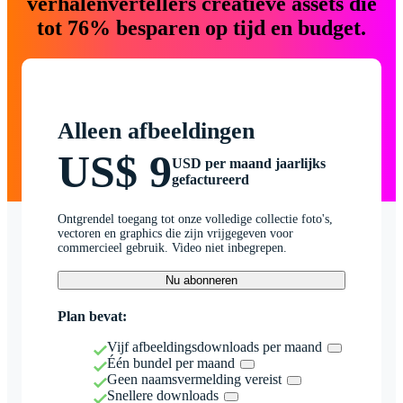
verhalenvertellers creatieve assets die
tot 76% besparen op tijd en budget.
Alleen afbeeldingen
US$ 9
USD per maand jaarlijks
gefactureerd
Ontgrendel toegang tot onze volledige collectie foto's,
vectoren en graphics die zijn vrijgegeven voor
commercieel gebruik. Video niet inbegrepen.
Nu abonneren
Plan bevat:
Vijf afbeeldingsdownloads per maand
Één bundel per maand
Geen naamsvermelding vereist
Snellere downloads