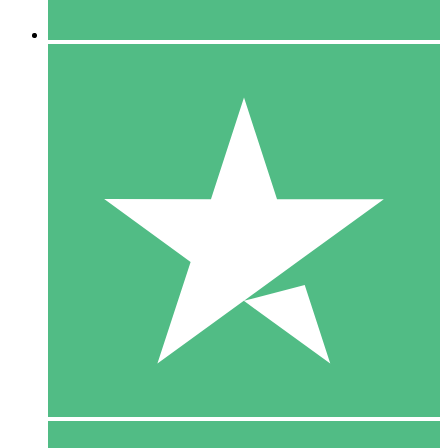
5 Downloaden
15
US$
00
10 Downloaden
20
US$
00