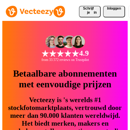
Schrijf 
Inloggen
je
in
4.9
from 33.572 reviews on Trustpilot
Betaalbare abonnementen
met eenvoudige prijzen
Vecteezy is 's werelds #1
stockfotomarktplaats, vertrouwd door
meer dan 90.000 klanten wereldwijd.
Het biedt merken, makers en