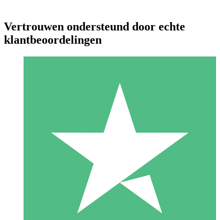
Vertrouwen ondersteund door echte
klantbeoordelingen
Individuele Creditpakketten
Betaal per gebruik met downloadtegoeden. Geen maandelijkse
verplichting vereist.
1 Downloaden
10
US$
00