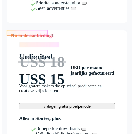
Prioriteitsondersteuning
Geen advertenties
Nu in de aanbieding!
Nu in de aanbieding!
Unlimited
US$ 18
USD per maand
jaarlijks gefactureerd
US$ 15
Voor grotere makers die op schaal produceren en
creatieve vrijheid eisen
7 dagen gratis proefperiode
Alles in Starter, plus:
Onbeperkte downloads
Volledige bibliotheektoegang