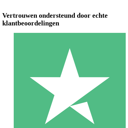
Vertrouwen ondersteund door echte
klantbeoordelingen
Individuele Creditpakketten
Betaal per gebruik met downloadtegoeden. Geen maandelijkse
verplichting vereist.
1 Downloaden
10
US$
00