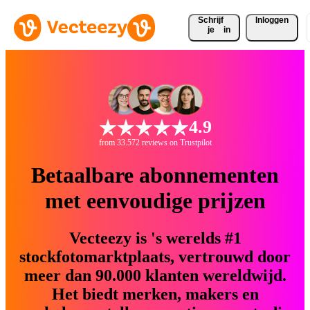
Schrijf 
Inloggen
je
in
4.9
from 33.572 reviews on Trustpilot
Betaalbare abonnementen
met eenvoudige prijzen
Vecteezy is 's werelds #1
stockfotomarktplaats, vertrouwd door
meer dan 90.000 klanten wereldwijd.
Het biedt merken, makers en