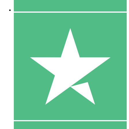
5 Downloaden
15
US$
00
10 Downloaden
20
US$
00