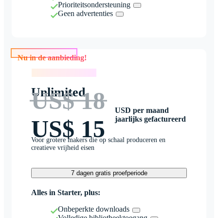
Prioriteitsondersteuning
Geen advertenties
Nu in de aanbieding!
Nu in de aanbieding!
Unlimited
US$ 18
USD per maand
jaarlijks gefactureerd
US$ 15
Voor grotere makers die op schaal produceren en
creatieve vrijheid eisen
7 dagen gratis proefperiode
Alles in Starter, plus:
Onbeperkte downloads
Volledige bibliotheektoegang