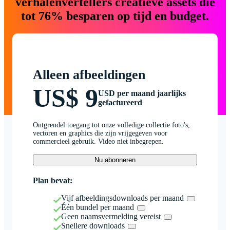
verhalenvertellers creatieve assets die
tot 76% besparen op tijd en budget.
Alleen afbeeldingen
US$ 9
USD per maand jaarlijks
gefactureerd
Ontgrendel toegang tot onze volledige collectie foto's,
vectoren en graphics die zijn vrijgegeven voor
commercieel gebruik. Video niet inbegrepen.
Nu abonneren
Plan bevat:
Vijf afbeeldingsdownloads per maand
Één bundel per maand
Geen naamsvermelding vereist
Snellere downloads