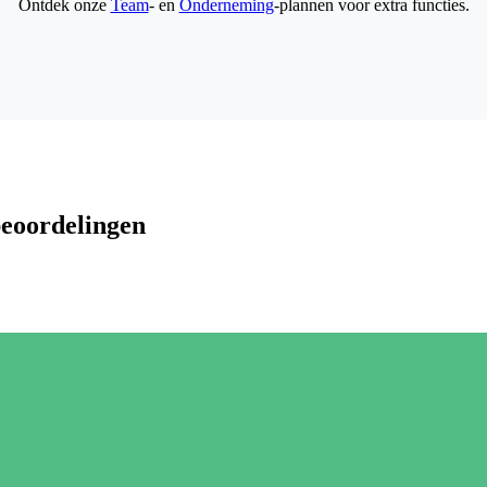
Ontdek onze
Team
- en
Onderneming
-plannen voor extra functies.
beoordelingen