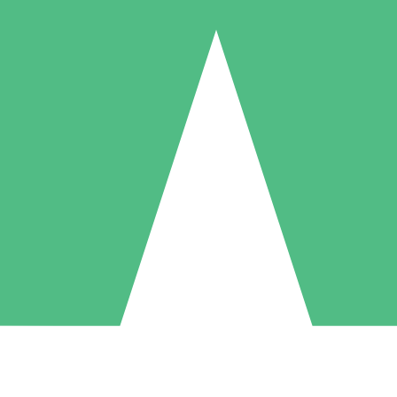
Individuele Creditpakketten
l per gebruik met downloadtegoeden. Geen maandelijkse verplichting ve
1 Downloaden
5 Downloaden
10 Downloaden
10
15
20
US$
00
US$
00
US$
00