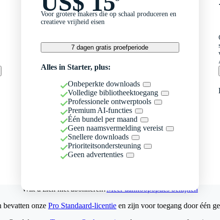
US$ 15
Voor grotere makers die op schaal produceren en
creatieve vrijheid eisen
7 dagen gratis proefperiode
Alles in Starter, plus:
Onbeperkte downloads
Volledige bibliotheektoegang
Professionele ontwerptools
Premium AI-functies
Één bundel per maand
Geen naamsvermelding vereist
Snellere downloads
Prioriteitsondersteuning
Geen advertenties
Wilt u zich niet abonneren?
Meer aankoopopties bekijken
n bevatten onze
Pro Standaard-licentie
en zijn voor toegang door één ge