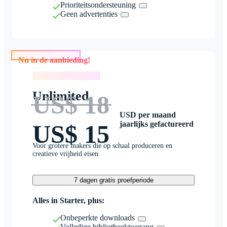
Prioriteitsondersteuning
Geen advertenties
Nu in de aanbieding!
Nu in de aanbieding!
Unlimited
US$ 18
USD per maand
jaarlijks gefactureerd
US$ 15
Voor grotere makers die op schaal produceren en
creatieve vrijheid eisen
7 dagen gratis proefperiode
Alles in Starter, plus:
Onbeperkte downloads
Volledige bibliotheektoegang