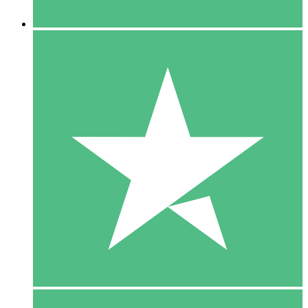
5 Downloaden
15
US$
00
10 Downloaden
20
US$
00