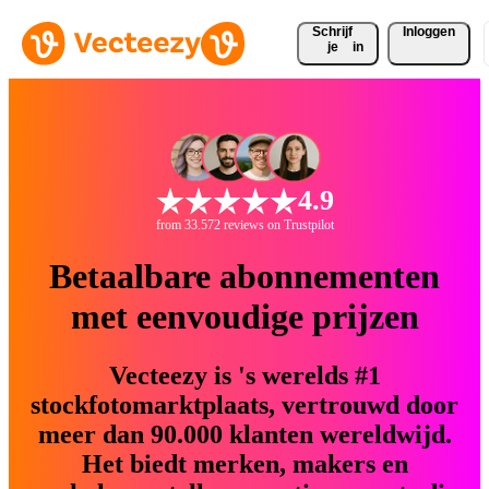
Schrijf 
Inloggen
je
in
4.9
from 33.572 reviews on Trustpilot
Betaalbare abonnementen
met eenvoudige prijzen
Vecteezy is 's werelds #1
stockfotomarktplaats, vertrouwd door
meer dan 90.000 klanten wereldwijd.
Het biedt merken, makers en