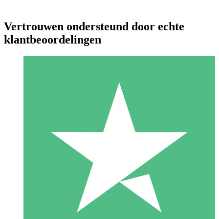
Vertrouwen ondersteund door echte
klantbeoordelingen
Individuele Creditpakketten
Betaal per gebruik met downloadtegoeden. Geen maandelijkse
verplichting vereist.
1 Downloaden
10
US$
00