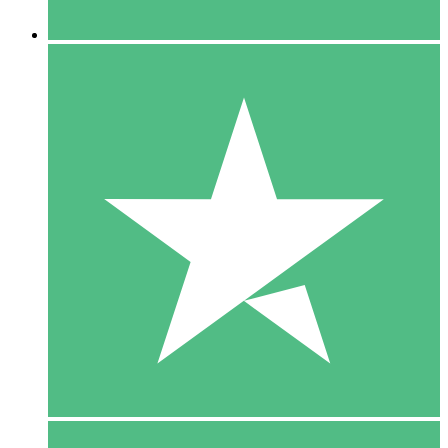
5 Downloaden
15
US$
00
10 Downloaden
20
US$
00