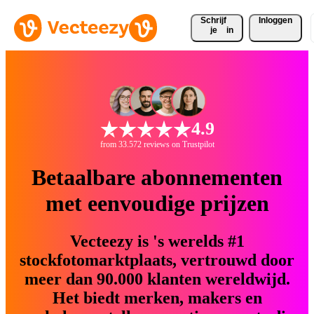
Schrijf 
Inloggen
je
in
4.9
from 33.572 reviews on Trustpilot
Betaalbare abonnementen
met eenvoudige prijzen
Vecteezy is 's werelds #1
stockfotomarktplaats, vertrouwd door
meer dan 90.000 klanten wereldwijd.
Het biedt merken, makers en