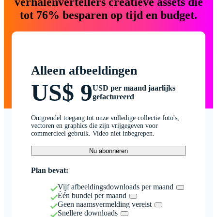
verhalenvertellers creatieve assets die
tot 76% besparen op tijd en budget.
Alleen afbeeldingen
US$ 9
USD per maand jaarlijks
gefactureerd
Ontgrendel toegang tot onze volledige collectie foto's,
vectoren en graphics die zijn vrijgegeven voor
commercieel gebruik. Video niet inbegrepen.
Nu abonneren
Plan bevat:
Vijf afbeeldingsdownloads per maand
Één bundel per maand
Geen naamsvermelding vereist
Snellere downloads