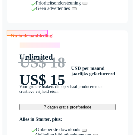
Prioriteitsondersteuning
Geen advertenties
Nu in de aanbieding!
Nu in de aanbieding!
Unlimited
US$ 18
USD per maand
jaarlijks gefactureerd
US$ 15
Voor grotere makers die op schaal produceren en
creatieve vrijheid eisen
7 dagen gratis proefperiode
Alles in Starter, plus:
Onbeperkte downloads
Volledige bibliotheektoegang