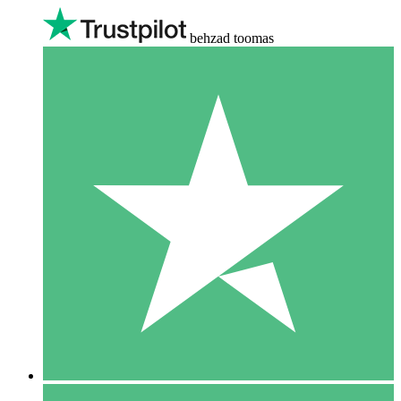
behzad toomas