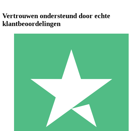
Vertrouwen ondersteund door echte
klantbeoordelingen
Individuele Creditpakketten
Betaal per gebruik met downloadtegoeden. Geen maandelijkse
verplichting vereist.
1 Downloaden
10
US$
00