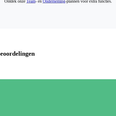
Ontdek onze
Team
- en
Onderneming
-plannen voor extra functies.
beoordelingen