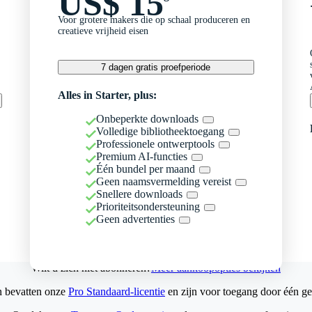
US$ 15
Voor grotere makers die op schaal produceren en
creatieve vrijheid eisen
7 dagen gratis proefperiode
Alles in Starter, plus:
Onbeperkte downloads
Volledige bibliotheektoegang
Professionele ontwerptools
Premium AI-functies
Één bundel per maand
Geen naamsvermelding vereist
Snellere downloads
Prioriteitsondersteuning
Geen advertenties
Wilt u zich niet abonneren?
Meer aankoopopties bekijken
n bevatten onze
Pro Standaard-licentie
en zijn voor toegang door één ge