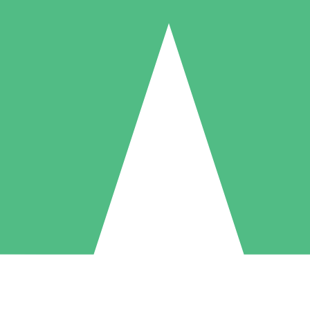
Individuele Creditpakketten
l per gebruik met downloadtegoeden. Geen maandelijkse verplichting ve
1 Downloaden
5 Downloaden
10 Downloaden
10
15
20
US$
00
US$
00
US$
00