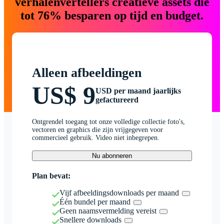
verhalenvertellers creatieve assets die
tot 76% besparen op tijd en budget.
Alleen afbeeldingen
US$ 9
USD per maand jaarlijks
gefactureerd
Ontgrendel toegang tot onze volledige collectie foto's,
vectoren en graphics die zijn vrijgegeven voor
commercieel gebruik. Video niet inbegrepen.
Nu abonneren
Plan bevat:
Vijf afbeeldingsdownloads per maand
Één bundel per maand
Geen naamsvermelding vereist
Snellere downloads