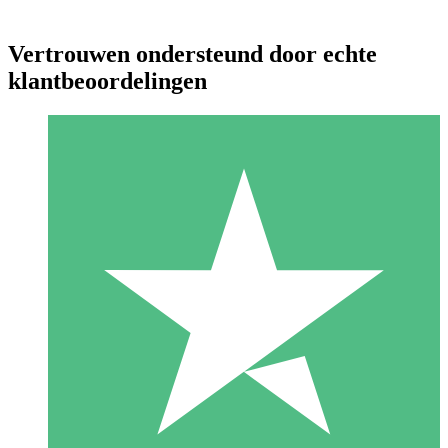
Vertrouwen ondersteund door echte
klantbeoordelingen
Individuele Creditpakketten
Betaal per gebruik met downloadtegoeden. Geen maandelijkse
verplichting vereist.
1 Downloaden
10
US$
00