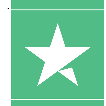
5 Downloaden
15
US$
00
10 Downloaden
20
US$
00