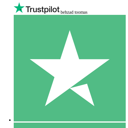
behzad toomas