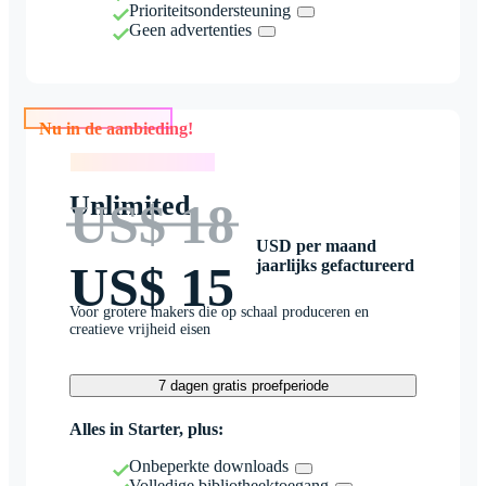
Prioriteitsondersteuning
Geen advertenties
Nu in de aanbieding!
Nu in de aanbieding!
Unlimited
US$ 18
USD per maand
jaarlijks gefactureerd
US$ 15
Voor grotere makers die op schaal produceren en
creatieve vrijheid eisen
7 dagen gratis proefperiode
Alles in Starter, plus:
Onbeperkte downloads
Volledige bibliotheektoegang