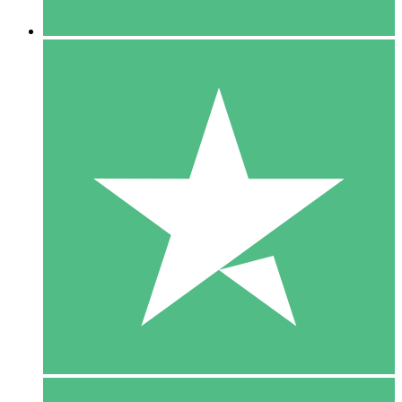
5 Downloaden
15
US$
00
10 Downloaden
20
US$
00