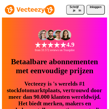
Schrijf 
Inloggen
je
in
4.9
from 33.572 reviews on Trustpilot
Betaalbare abonnementen
met eenvoudige prijzen
Vecteezy is 's werelds #1
stockfotomarktplaats, vertrouwd door
meer dan 90.000 klanten wereldwijd.
Het biedt merken, makers en