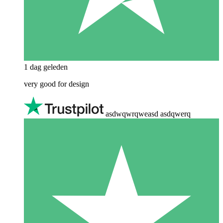
1 dag geleden
very good for design
asdwqwrqweasd asdqwerq