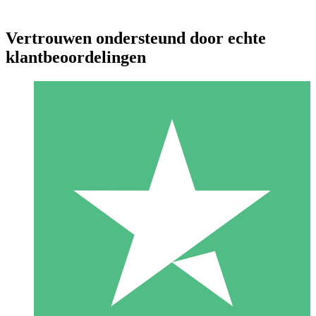
Vertrouwen ondersteund door echte
klantbeoordelingen
Individuele Creditpakketten
Betaal per gebruik met downloadtegoeden. Geen maandelijkse
verplichting vereist.
1 Downloaden
10
US$
00