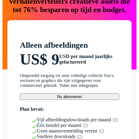
verhalenvertellers creatieve assets die
tot 76% besparen op tijd en budget.
Alleen afbeeldingen
US$ 9
USD per maand jaarlijks
gefactureerd
Ontgrendel toegang tot onze volledige collectie foto's,
vectoren en graphics die zijn vrijgegeven voor
commercieel gebruik. Video niet inbegrepen.
Nu abonneren
Plan bevat:
Vijf afbeeldingsdownloads per maand
Één bundel per maand
Geen naamsvermelding vereist
Snellere downloads