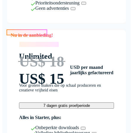
Prioriteitsondersteuning
Geen advertenties
Nu in de aanbieding!
Nu in de aanbieding!
Unlimited
US$ 18
USD per maand
jaarlijks gefactureerd
US$ 15
Voor grotere makers die op schaal produceren en
creatieve vrijheid eisen
7 dagen gratis proefperiode
Alles in Starter, plus:
Onbeperkte downloads
Volledige bibliotheektoegang