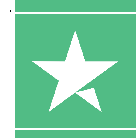
5 Downloaden
15
US$
00
10 Downloaden
20
US$
00