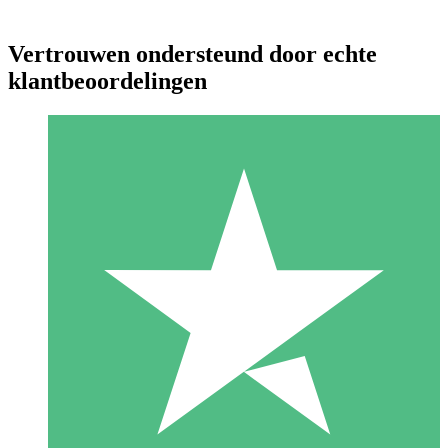
Vertrouwen ondersteund door echte
klantbeoordelingen
Individuele Creditpakketten
Betaal per gebruik met downloadtegoeden. Geen maandelijkse
verplichting vereist.
1 Downloaden
10
US$
00