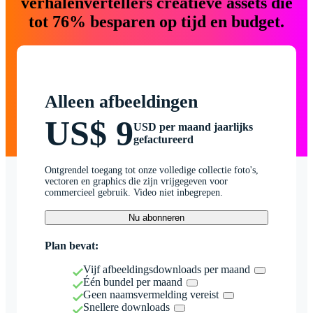
verhalenvertellers creatieve assets die
tot 76% besparen op tijd en budget.
Alleen afbeeldingen
US$ 9
USD per maand jaarlijks
gefactureerd
Ontgrendel toegang tot onze volledige collectie foto's,
vectoren en graphics die zijn vrijgegeven voor
commercieel gebruik. Video niet inbegrepen.
Nu abonneren
Plan bevat:
Vijf afbeeldingsdownloads per maand
Één bundel per maand
Geen naamsvermelding vereist
Snellere downloads