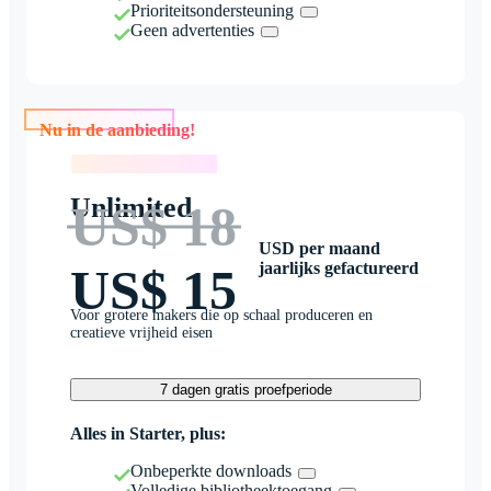
Prioriteitsondersteuning
Geen advertenties
Nu in de aanbieding!
Nu in de aanbieding!
Unlimited
US$ 18
USD per maand
jaarlijks gefactureerd
US$ 15
Voor grotere makers die op schaal produceren en
creatieve vrijheid eisen
7 dagen gratis proefperiode
Alles in Starter, plus:
Onbeperkte downloads
Volledige bibliotheektoegang