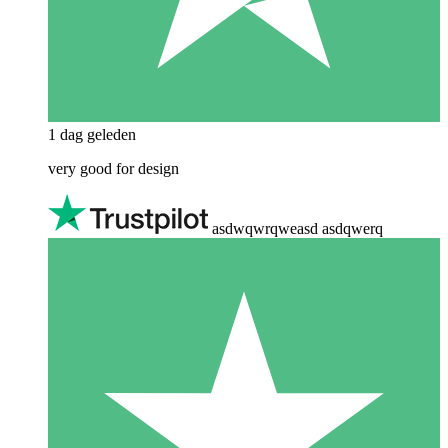
1 dag geleden
very good for design
asdwqwrqweasd asdqwerq