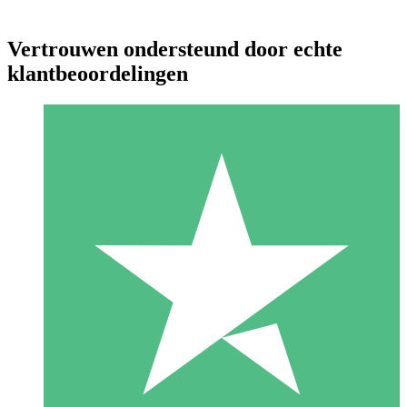
Vertrouwen ondersteund door echte
klantbeoordelingen
Individuele Creditpakketten
Betaal per gebruik met downloadtegoeden. Geen maandelijkse
verplichting vereist.
1 Downloaden
10
US$
00