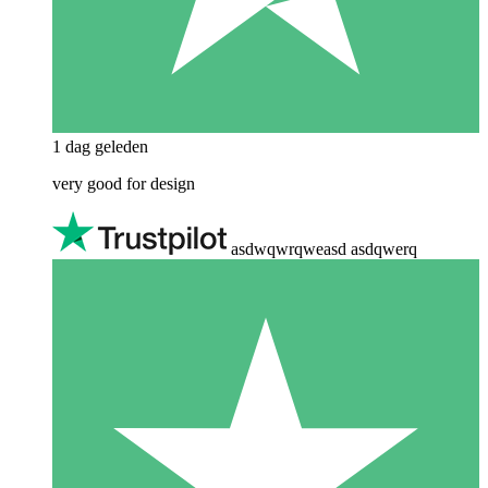
1 dag geleden
very good for design
asdwqwrqweasd asdqwerq