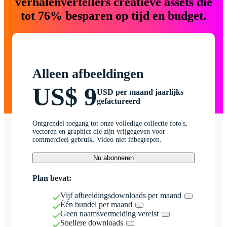
verhalenvertellers creatieve assets die
tot 76% besparen op tijd en budget.
Alleen afbeeldingen
US$ 9
USD per maand jaarlijks
gefactureerd
Ontgrendel toegang tot onze volledige collectie foto's,
vectoren en graphics die zijn vrijgegeven voor
commercieel gebruik. Video niet inbegrepen.
Nu abonneren
Plan bevat:
Vijf afbeeldingsdownloads per maand
Één bundel per maand
Geen naamsvermelding vereist
Snellere downloads