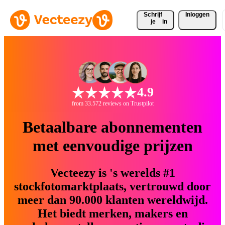
Schrijf 
Inloggen
je
in
4.9
from 33.572 reviews on Trustpilot
Betaalbare abonnementen
met eenvoudige prijzen
Vecteezy is 's werelds #1
stockfotomarktplaats, vertrouwd door
meer dan 90.000 klanten wereldwijd.
Het biedt merken, makers en