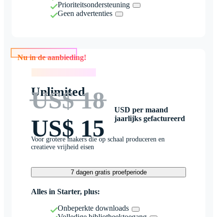
Prioriteitsondersteuning
Geen advertenties
Nu in de aanbieding!
Nu in de aanbieding!
Unlimited
US$ 18
USD per maand
jaarlijks gefactureerd
US$ 15
Voor grotere makers die op schaal produceren en
creatieve vrijheid eisen
7 dagen gratis proefperiode
Alles in Starter, plus:
Onbeperkte downloads
Volledige bibliotheektoegang