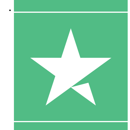
5 Downloaden
15
US$
00
10 Downloaden
20
US$
00