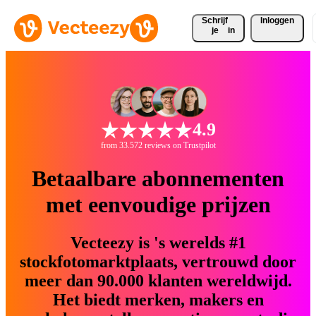
Schrijf 
Inloggen
je
in
4.9
from 33.572 reviews on Trustpilot
Betaalbare abonnementen
met eenvoudige prijzen
Vecteezy is 's werelds #1
stockfotomarktplaats, vertrouwd door
meer dan 90.000 klanten wereldwijd.
Het biedt merken, makers en