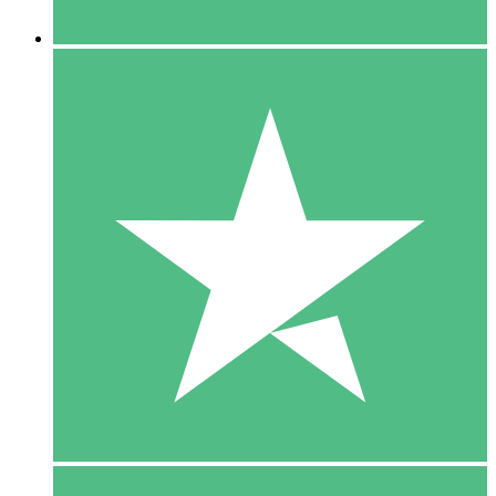
5 Downloaden
15
US$
00
10 Downloaden
20
US$
00