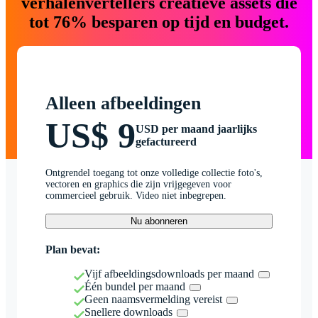
verhalenvertellers creatieve assets die
tot 76% besparen op tijd en budget.
Alleen afbeeldingen
US$ 9
USD per maand jaarlijks
gefactureerd
Ontgrendel toegang tot onze volledige collectie foto's,
vectoren en graphics die zijn vrijgegeven voor
commercieel gebruik. Video niet inbegrepen.
Nu abonneren
Plan bevat:
Vijf afbeeldingsdownloads per maand
Één bundel per maand
Geen naamsvermelding vereist
Snellere downloads