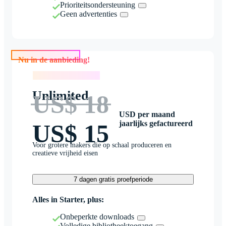
Prioriteitsondersteuning
Geen advertenties
Nu in de aanbieding!
Nu in de aanbieding!
Unlimited
US$ 18
USD per maand
jaarlijks gefactureerd
US$ 15
Voor grotere makers die op schaal produceren en
creatieve vrijheid eisen
7 dagen gratis proefperiode
Alles in Starter, plus:
Onbeperkte downloads
Volledige bibliotheektoegang