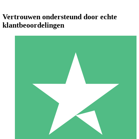
Vertrouwen ondersteund door echte
klantbeoordelingen
Individuele Creditpakketten
Betaal per gebruik met downloadtegoeden. Geen maandelijkse
verplichting vereist.
1 Downloaden
10
US$
00