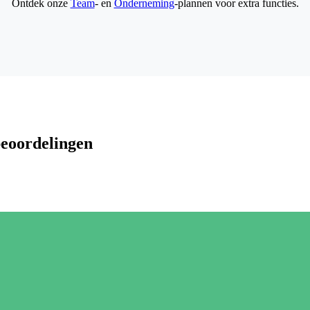
Ontdek onze
Team
- en
Onderneming
-plannen voor extra functies.
beoordelingen