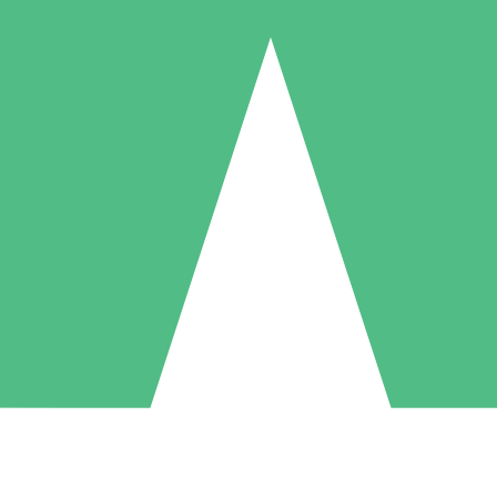
Individuele Creditpakketten
l per gebruik met downloadtegoeden. Geen maandelijkse verplichting ve
1 Downloaden
5 Downloaden
10 Downloaden
10
15
20
US$
00
US$
00
US$
00