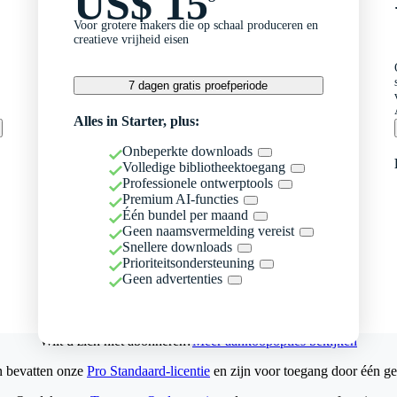
US$ 15
Voor grotere makers die op schaal produceren en
creatieve vrijheid eisen
7 dagen gratis proefperiode
Alles in Starter, plus:
Onbeperkte downloads
Volledige bibliotheektoegang
Professionele ontwerptools
Premium AI-functies
Één bundel per maand
Geen naamsvermelding vereist
Snellere downloads
Prioriteitsondersteuning
Geen advertenties
Wilt u zich niet abonneren?
Meer aankoopopties bekijken
n bevatten onze
Pro Standaard-licentie
en zijn voor toegang door één ge