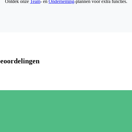
Ontdek onze
Team
- en
Onderneming
-plannen voor extra functies.
beoordelingen