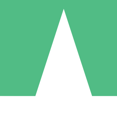
Individuele Creditpakketten
l per gebruik met downloadtegoeden. Geen maandelijkse verplichting ve
1 Downloaden
5 Downloaden
10 Downloaden
10
15
20
US$
00
US$
00
US$
00