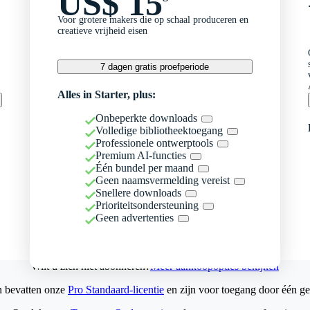
US$ 15
Voor grotere makers die op schaal produceren en
creatieve vrijheid eisen
7 dagen gratis proefperiode
Alles in Starter, plus:
Onbeperkte downloads
Volledige bibliotheektoegang
Professionele ontwerptools
Premium AI-functies
Één bundel per maand
Geen naamsvermelding vereist
Snellere downloads
Prioriteitsondersteuning
Geen advertenties
Wilt u zich niet abonneren?
Meer aankoopopties bekijken
n bevatten onze
Pro Standaard-licentie
en zijn voor toegang door één ge