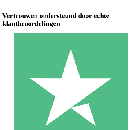
Vertrouwen ondersteund door echte
klantbeoordelingen
Individuele Creditpakketten
Betaal per gebruik met downloadtegoeden. Geen maandelijkse
verplichting vereist.
1 Downloaden
10
US$
00