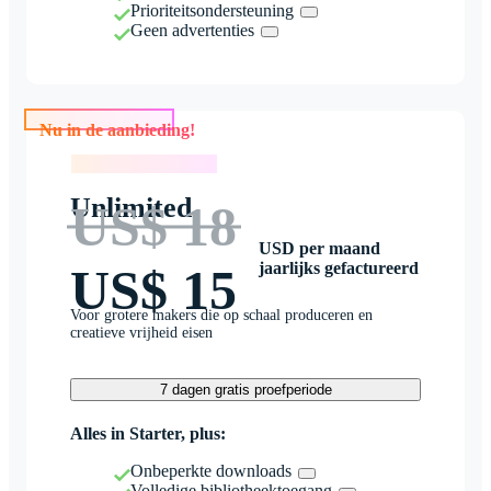
Prioriteitsondersteuning
Geen advertenties
Nu in de aanbieding!
Nu in de aanbieding!
Unlimited
US$ 18
USD per maand
jaarlijks gefactureerd
US$ 15
Voor grotere makers die op schaal produceren en
creatieve vrijheid eisen
7 dagen gratis proefperiode
Alles in Starter, plus:
Onbeperkte downloads
Volledige bibliotheektoegang