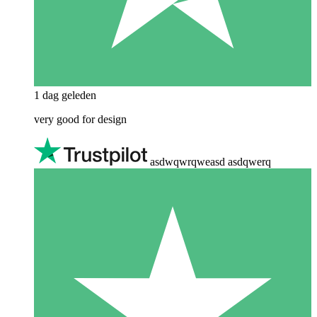
1 dag geleden
very good for design
asdwqwrqweasd asdqwerq