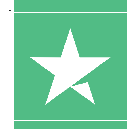
5 Downloaden
15
US$
00
10 Downloaden
20
US$
00