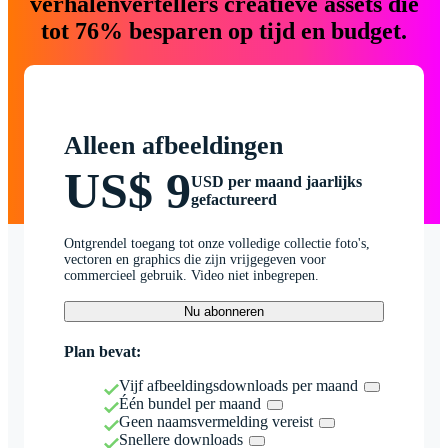
verhalenvertellers creatieve assets die
tot 76% besparen op tijd en budget.
Alleen afbeeldingen
US$ 9
USD per maand jaarlijks
gefactureerd
Ontgrendel toegang tot onze volledige collectie foto's,
vectoren en graphics die zijn vrijgegeven voor
commercieel gebruik. Video niet inbegrepen.
Nu abonneren
Plan bevat:
Vijf afbeeldingsdownloads per maand
Één bundel per maand
Geen naamsvermelding vereist
Snellere downloads