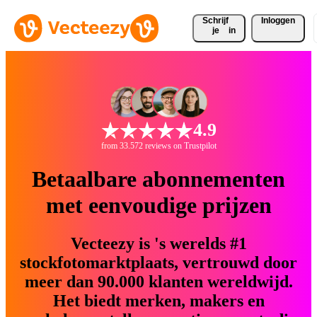
Schrijf 
Inloggen
je
in
4.9
from 33.572 reviews on Trustpilot
Betaalbare abonnementen
met eenvoudige prijzen
Vecteezy is 's werelds #1
stockfotomarktplaats, vertrouwd door
meer dan 90.000 klanten wereldwijd.
Het biedt merken, makers en