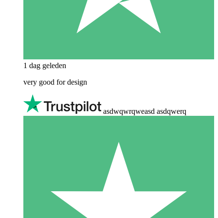
1 dag geleden
very good for design
asdwqwrqweasd asdqwerq