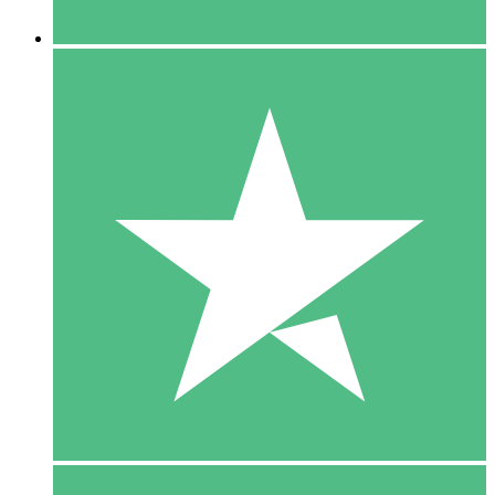
5 Downloaden
15
US$
00
10 Downloaden
20
US$
00