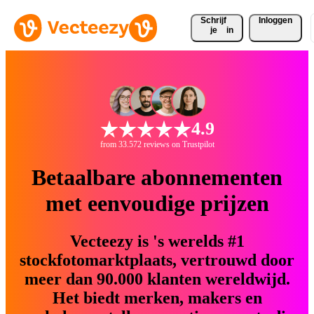
Schrijf 
Inloggen
je
in
4.9
from 33.572 reviews on Trustpilot
Betaalbare abonnementen
met eenvoudige prijzen
Vecteezy is 's werelds #1
stockfotomarktplaats, vertrouwd door
meer dan 90.000 klanten wereldwijd.
Het biedt merken, makers en