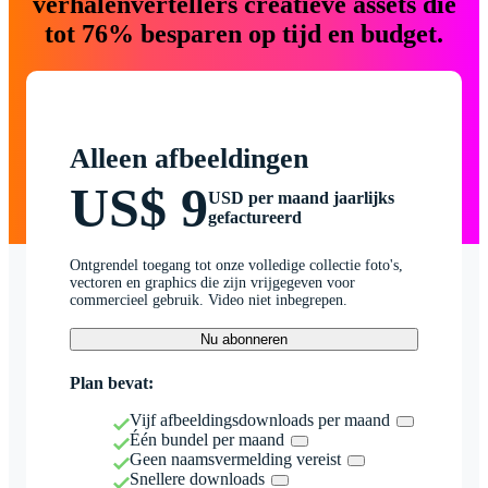
verhalenvertellers creatieve assets die
tot 76% besparen op tijd en budget.
Alleen afbeeldingen
US$ 9
USD per maand jaarlijks
gefactureerd
Ontgrendel toegang tot onze volledige collectie foto's,
vectoren en graphics die zijn vrijgegeven voor
commercieel gebruik. Video niet inbegrepen.
Nu abonneren
Plan bevat:
Vijf afbeeldingsdownloads per maand
Één bundel per maand
Geen naamsvermelding vereist
Snellere downloads