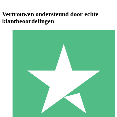
Vertrouwen ondersteund door echte
klantbeoordelingen
Individuele Creditpakketten
Betaal per gebruik met downloadtegoeden. Geen maandelijkse
verplichting vereist.
1 Downloaden
10
US$
00