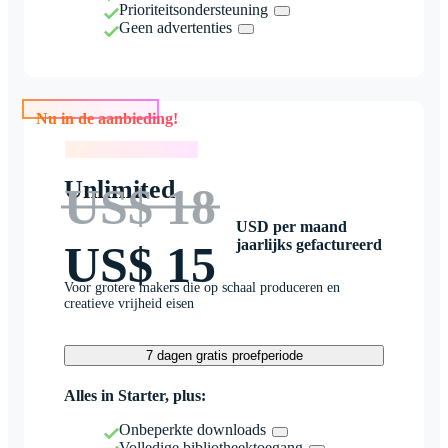
Prioriteitsondersteuning
Geen advertenties
Nu in de aanbieding!
Nu in de aanbieding!
Unlimited
US$ 18
USD per maand
jaarlijks gefactureerd
US$ 15
Voor grotere makers die op schaal produceren en
creatieve vrijheid eisen
7 dagen gratis proefperiode
Alles in Starter, plus:
Onbeperkte downloads
Volledige bibliotheektoegang