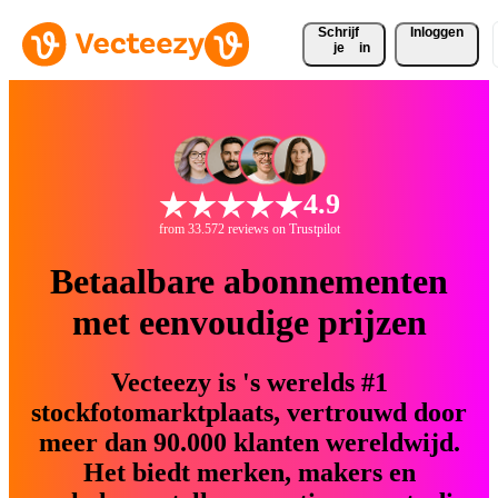
Schrijf 
Inloggen
je
in
4.9
from 33.572 reviews on Trustpilot
Betaalbare abonnementen
met eenvoudige prijzen
Vecteezy is 's werelds #1
stockfotomarktplaats, vertrouwd door
meer dan 90.000 klanten wereldwijd.
Het biedt merken, makers en