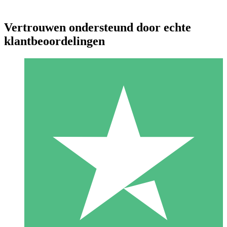
Vertrouwen ondersteund door echte
klantbeoordelingen
Individuele Creditpakketten
Betaal per gebruik met downloadtegoeden. Geen maandelijkse
verplichting vereist.
1 Downloaden
10
US$
00