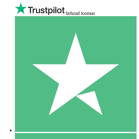
behzad toomas