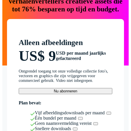
verhalenvertellers creatieve assets die
tot 76% besparen op tijd en budget.
Alleen afbeeldingen
US$ 9
USD per maand jaarlijks
gefactureerd
Ontgrendel toegang tot onze volledige collectie foto's,
vectoren en graphics die zijn vrijgegeven voor
commercieel gebruik. Video niet inbegrepen.
Nu abonneren
Plan bevat:
Vijf afbeeldingsdownloads per maand
Één bundel per maand
Geen naamsvermelding vereist
Snellere downloads