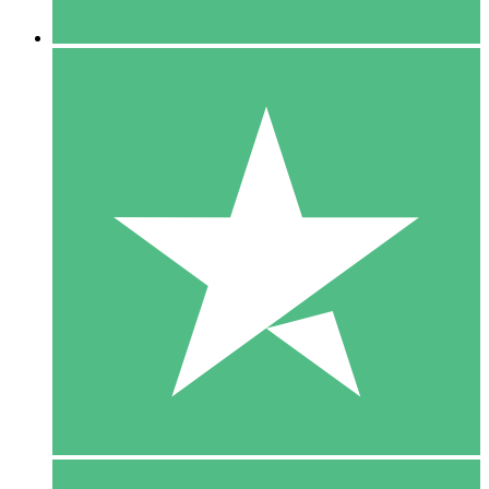
5 Downloaden
15
US$
00
10 Downloaden
20
US$
00