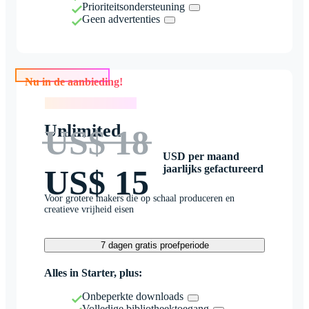
Prioriteitsondersteuning
Geen advertenties
Nu in de aanbieding!
Nu in de aanbieding!
Unlimited
US$ 18
USD per maand
jaarlijks gefactureerd
US$ 15
Voor grotere makers die op schaal produceren en
creatieve vrijheid eisen
7 dagen gratis proefperiode
Alles in Starter, plus:
Onbeperkte downloads
Volledige bibliotheektoegang