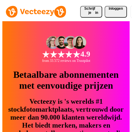
Schrijf 
Inloggen
je
in
4.9
from 33.572 reviews on Trustpilot
Betaalbare abonnementen
met eenvoudige prijzen
Vecteezy is 's werelds #1
stockfotomarktplaats, vertrouwd door
meer dan 90.000 klanten wereldwijd.
Het biedt merken, makers en