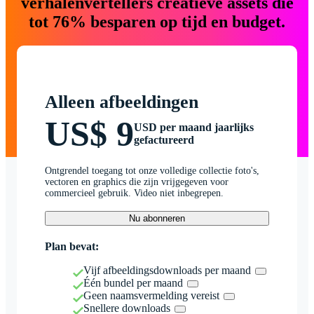
verhalenvertellers creatieve assets die
tot 76% besparen op tijd en budget.
Alleen afbeeldingen
US$ 9
USD per maand jaarlijks
gefactureerd
Ontgrendel toegang tot onze volledige collectie foto's,
vectoren en graphics die zijn vrijgegeven voor
commercieel gebruik. Video niet inbegrepen.
Nu abonneren
Plan bevat:
Vijf afbeeldingsdownloads per maand
Één bundel per maand
Geen naamsvermelding vereist
Snellere downloads