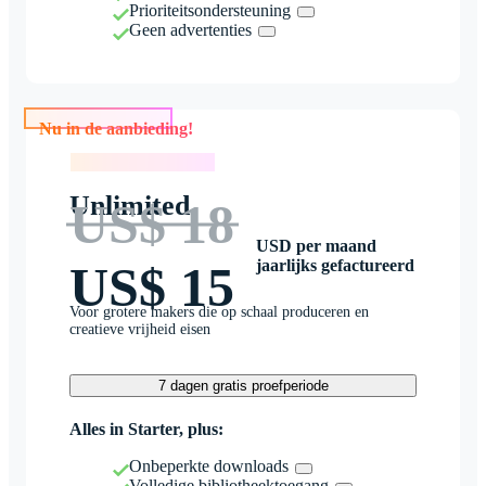
Prioriteitsondersteuning
Geen advertenties
Nu in de aanbieding!
Nu in de aanbieding!
Unlimited
US$ 18
USD per maand
jaarlijks gefactureerd
US$ 15
Voor grotere makers die op schaal produceren en
creatieve vrijheid eisen
7 dagen gratis proefperiode
Alles in Starter, plus:
Onbeperkte downloads
Volledige bibliotheektoegang