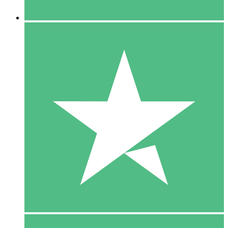
5 Downloaden
15
US$
00
10 Downloaden
20
US$
00