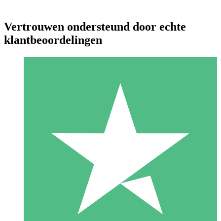
Vertrouwen ondersteund door echte
klantbeoordelingen
Individuele Creditpakketten
Betaal per gebruik met downloadtegoeden. Geen maandelijkse
verplichting vereist.
1 Downloaden
10
US$
00