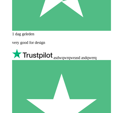
1 dag geleden
very good for design
asdwqwrqweasd asdqwerq