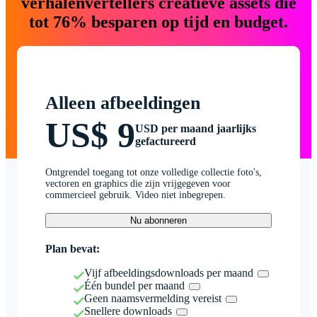
verhalenvertellers creatieve assets die
tot 76% besparen op tijd en budget.
Alleen afbeeldingen
US$ 9
USD per maand jaarlijks
gefactureerd
Ontgrendel toegang tot onze volledige collectie foto's,
vectoren en graphics die zijn vrijgegeven voor
commercieel gebruik. Video niet inbegrepen.
Nu abonneren
Plan bevat:
Vijf afbeeldingsdownloads per maand
Één bundel per maand
Geen naamsvermelding vereist
Snellere downloads