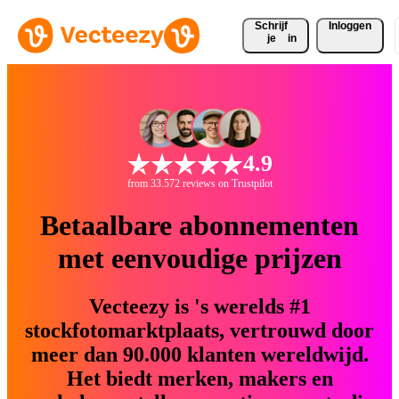
Schrijf 
Inloggen
je
in
4.9
from 33.572 reviews on Trustpilot
Betaalbare abonnementen
met eenvoudige prijzen
Vecteezy is 's werelds #1
stockfotomarktplaats, vertrouwd door
meer dan 90.000 klanten wereldwijd.
Het biedt merken, makers en