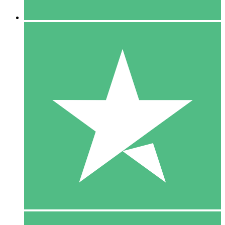
5 Downloaden
15
US$
00
10 Downloaden
20
US$
00