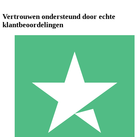
Vertrouwen ondersteund door echte
klantbeoordelingen
Individuele Creditpakketten
Betaal per gebruik met downloadtegoeden. Geen maandelijkse
verplichting vereist.
1 Downloaden
10
US$
00