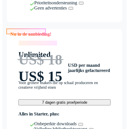
Prioriteitsondersteuning
Geen advertenties
Nu in de aanbieding!
Nu in de aanbieding!
Unlimited
US$ 18
USD per maand
jaarlijks gefactureerd
US$ 15
Voor grotere makers die op schaal produceren en
creatieve vrijheid eisen
7 dagen gratis proefperiode
Alles in Starter, plus:
Onbeperkte downloads
Volledige bibliotheektoegang