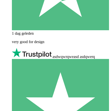
1 dag geleden
very good for design
asdwqwrqweasd asdqwerq