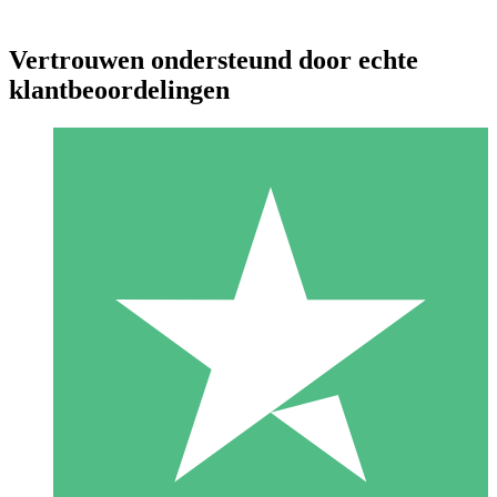
Vertrouwen ondersteund door echte
klantbeoordelingen
Individuele Creditpakketten
Betaal per gebruik met downloadtegoeden. Geen maandelijkse
verplichting vereist.
1 Downloaden
10
US$
00