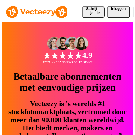
Schrijf 
Inloggen
je
in
4.9
from 33.572 reviews on Trustpilot
Betaalbare abonnementen
met eenvoudige prijzen
Vecteezy is 's werelds #1
stockfotomarktplaats, vertrouwd door
meer dan 90.000 klanten wereldwijd.
Het biedt merken, makers en