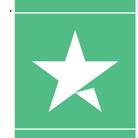
5 Downloaden
15
US$
00
10 Downloaden
20
US$
00