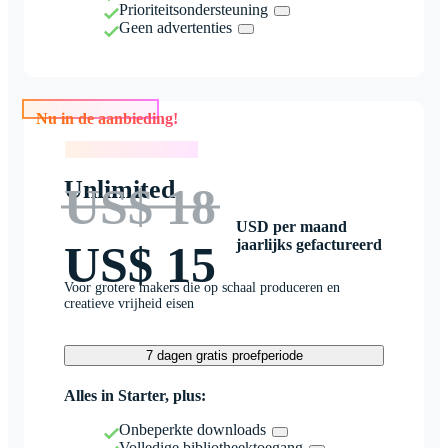
Prioriteitsondersteuning
Geen advertenties
Nu in de aanbieding!
Nu in de aanbieding!
Unlimited
US$ 18
USD per maand
jaarlijks gefactureerd
US$ 15
Voor grotere makers die op schaal produceren en
creatieve vrijheid eisen
7 dagen gratis proefperiode
Alles in Starter, plus:
Onbeperkte downloads
Volledige bibliotheektoegang