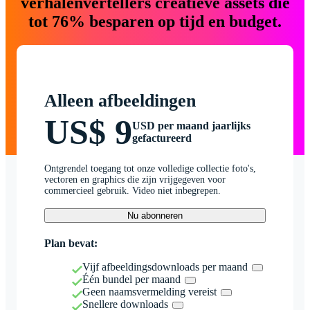
verhalenvertellers creatieve assets die
tot 76% besparen op tijd en budget.
Alleen afbeeldingen
US$ 9
USD per maand jaarlijks
gefactureerd
Ontgrendel toegang tot onze volledige collectie foto's,
vectoren en graphics die zijn vrijgegeven voor
commercieel gebruik. Video niet inbegrepen.
Nu abonneren
Plan bevat:
Vijf afbeeldingsdownloads per maand
Één bundel per maand
Geen naamsvermelding vereist
Snellere downloads