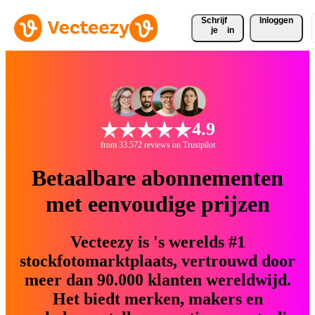
Schrijf 
Inloggen
je
in
4.9
from 33.572 reviews on Trustpilot
Betaalbare abonnementen
met eenvoudige prijzen
Vecteezy is 's werelds #1
stockfotomarktplaats, vertrouwd door
meer dan 90.000 klanten wereldwijd.
Het biedt merken, makers en