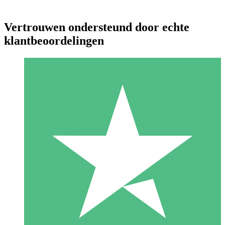
Vertrouwen ondersteund door echte
klantbeoordelingen
Individuele Creditpakketten
Betaal per gebruik met downloadtegoeden. Geen maandelijkse
verplichting vereist.
1 Downloaden
10
US$
00