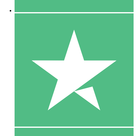
5 Downloaden
15
US$
00
10 Downloaden
20
US$
00