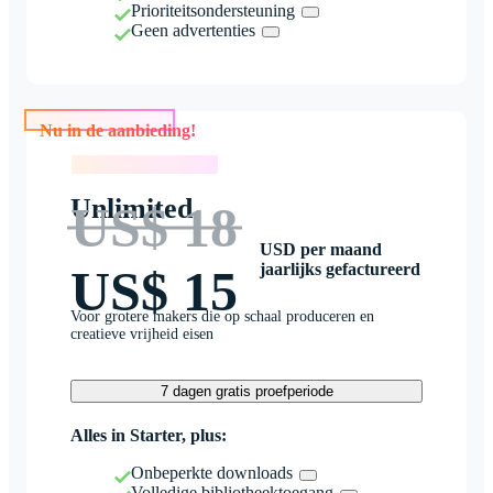
Prioriteitsondersteuning
Geen advertenties
Nu in de aanbieding!
Nu in de aanbieding!
Unlimited
US$ 18
USD per maand
jaarlijks gefactureerd
US$ 15
Voor grotere makers die op schaal produceren en
creatieve vrijheid eisen
7 dagen gratis proefperiode
Alles in Starter, plus:
Onbeperkte downloads
Volledige bibliotheektoegang