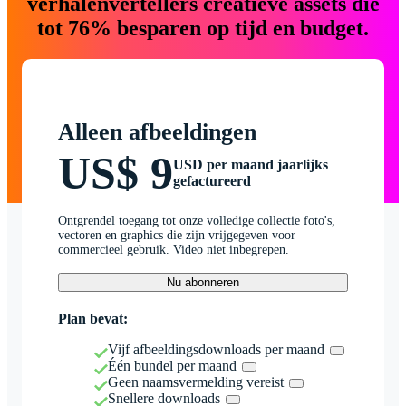
verhalenvertellers creatieve assets die
tot 76% besparen op tijd en budget.
Alleen afbeeldingen
US$ 9
USD per maand jaarlijks
gefactureerd
Ontgrendel toegang tot onze volledige collectie foto's,
vectoren en graphics die zijn vrijgegeven voor
commercieel gebruik. Video niet inbegrepen.
Nu abonneren
Plan bevat:
Vijf afbeeldingsdownloads per maand
Één bundel per maand
Geen naamsvermelding vereist
Snellere downloads