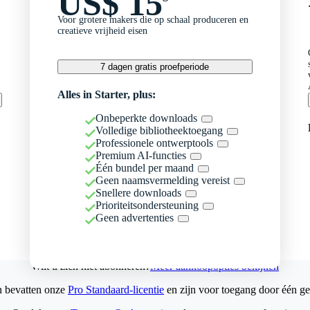
US$ 15
Voor grotere makers die op schaal produceren en
creatieve vrijheid eisen
7 dagen gratis proefperiode
Alles in Starter, plus:
Onbeperkte downloads
Volledige bibliotheektoegang
Professionele ontwerptools
Premium AI-functies
Één bundel per maand
Geen naamsvermelding vereist
Snellere downloads
Prioriteitsondersteuning
Geen advertenties
Wilt u zich niet abonneren?
Meer aankoopopties bekijken
n bevatten onze
Pro Standaard-licentie
en zijn voor toegang door één ge