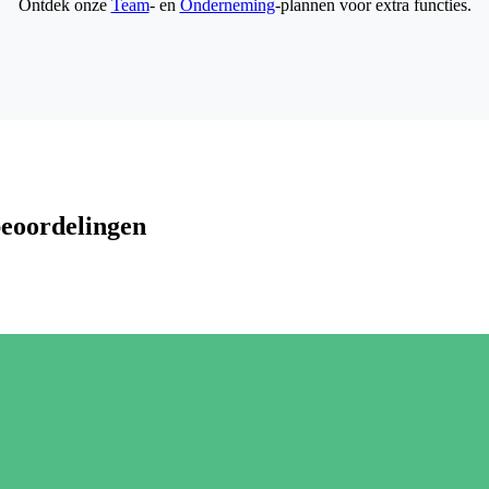
Ontdek onze
Team
- en
Onderneming
-plannen voor extra functies.
beoordelingen