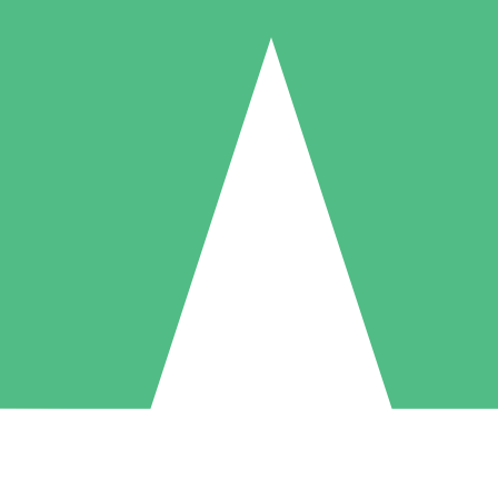
Individuele Creditpakketten
l per gebruik met downloadtegoeden. Geen maandelijkse verplichting ve
1 Downloaden
5 Downloaden
10 Downloaden
10
15
20
US$
00
US$
00
US$
00