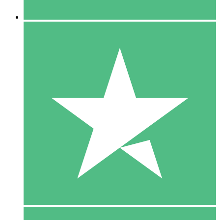
5 Downloaden
15
US$
00
10 Downloaden
20
US$
00