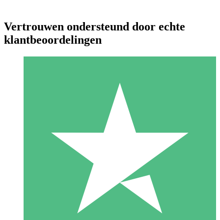
Vertrouwen ondersteund door echte
klantbeoordelingen
Individuele Creditpakketten
Betaal per gebruik met downloadtegoeden. Geen maandelijkse
verplichting vereist.
1 Downloaden
10
US$
00