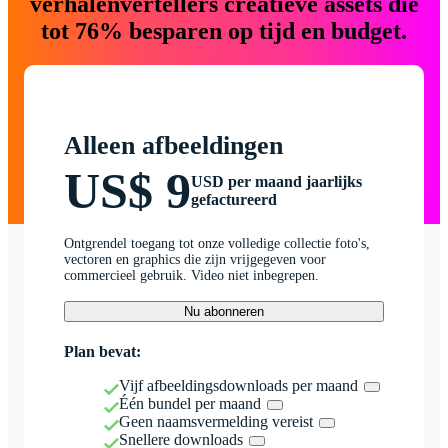
verhalenvertellers creatieve assets die
tot 76% besparen op tijd en budget.
Alleen afbeeldingen
US$ 9
USD per maand jaarlijks
gefactureerd
Ontgrendel toegang tot onze volledige collectie foto's,
vectoren en graphics die zijn vrijgegeven voor
commercieel gebruik. Video niet inbegrepen.
Nu abonneren
Plan bevat:
Vijf afbeeldingsdownloads per maand
Één bundel per maand
Geen naamsvermelding vereist
Snellere downloads