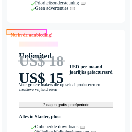
Prioriteitsondersteuning
Geen advertenties
Nu in de aanbieding!
Nu in de aanbieding!
Unlimited
US$ 18
USD per maand
jaarlijks gefactureerd
US$ 15
Voor grotere makers die op schaal produceren en
creatieve vrijheid eisen
7 dagen gratis proefperiode
Alles in Starter, plus:
Onbeperkte downloads
Volledige bibliotheektoegang