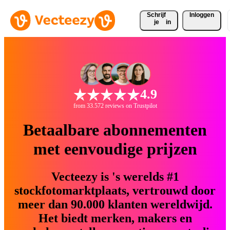
Schrijf 
Inloggen
je
in
4.9
from 33.572 reviews on Trustpilot
Betaalbare abonnementen
met eenvoudige prijzen
Vecteezy is 's werelds #1
stockfotomarktplaats, vertrouwd door
meer dan 90.000 klanten wereldwijd.
Het biedt merken, makers en