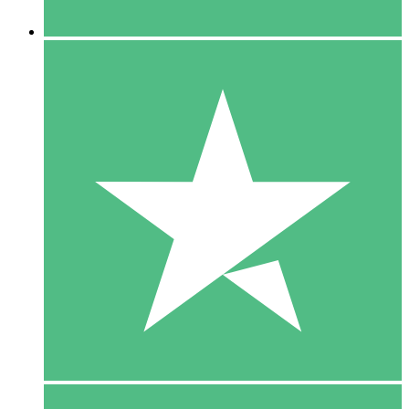
5 Downloaden
15
US$
00
10 Downloaden
20
US$
00