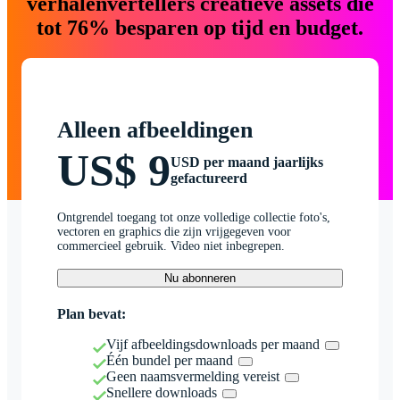
verhalenvertellers creatieve assets die
tot 76% besparen op tijd en budget.
Alleen afbeeldingen
US$ 9
USD per maand jaarlijks
gefactureerd
Ontgrendel toegang tot onze volledige collectie foto's,
vectoren en graphics die zijn vrijgegeven voor
commercieel gebruik. Video niet inbegrepen.
Nu abonneren
Plan bevat:
Vijf afbeeldingsdownloads per maand
Één bundel per maand
Geen naamsvermelding vereist
Snellere downloads