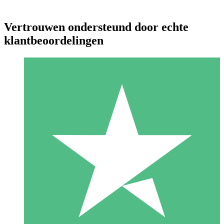
Vertrouwen ondersteund door echte
klantbeoordelingen
Individuele Creditpakketten
Betaal per gebruik met downloadtegoeden. Geen maandelijkse
verplichting vereist.
1 Downloaden
10
US$
00