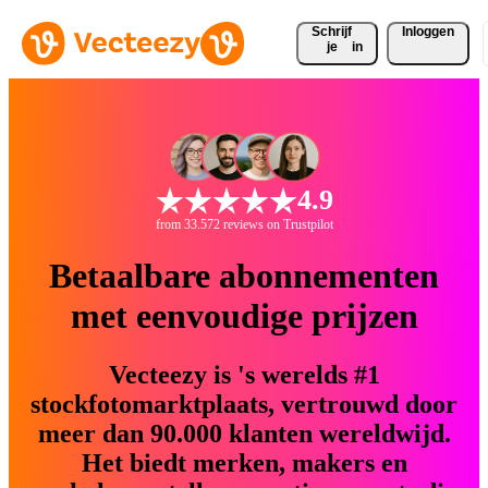
Schrijf 
Inloggen
je
in
4.9
from 33.572 reviews on Trustpilot
Betaalbare abonnementen
met eenvoudige prijzen
Vecteezy is 's werelds #1
stockfotomarktplaats, vertrouwd door
meer dan 90.000 klanten wereldwijd.
Het biedt merken, makers en