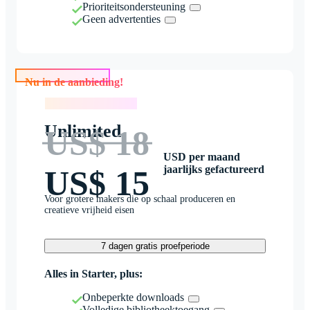
Prioriteitsondersteuning
Geen advertenties
Nu in de aanbieding!
Nu in de aanbieding!
Unlimited
US$ 18
USD per maand
jaarlijks gefactureerd
US$ 15
Voor grotere makers die op schaal produceren en
creatieve vrijheid eisen
7 dagen gratis proefperiode
Alles in Starter, plus:
Onbeperkte downloads
Volledige bibliotheektoegang