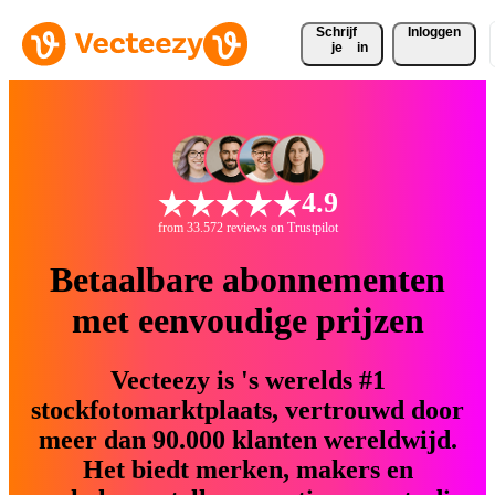
Schrijf 
Inloggen
je
in
4.9
from 33.572 reviews on Trustpilot
Betaalbare abonnementen
met eenvoudige prijzen
Vecteezy is 's werelds #1
stockfotomarktplaats, vertrouwd door
meer dan 90.000 klanten wereldwijd.
Het biedt merken, makers en