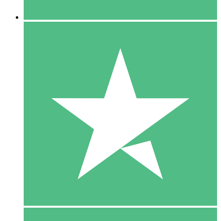
5 Downloaden
15
US$
00
10 Downloaden
20
US$
00