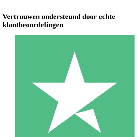
Vertrouwen ondersteund door echte
klantbeoordelingen
Individuele Creditpakketten
Betaal per gebruik met downloadtegoeden. Geen maandelijkse
verplichting vereist.
1 Downloaden
10
US$
00