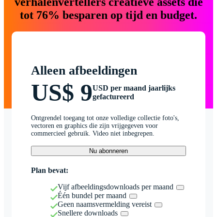
verhalenvertellers creatieve assets die
tot 76% besparen op tijd en budget.
Alleen afbeeldingen
US$ 9
USD per maand jaarlijks
gefactureerd
Ontgrendel toegang tot onze volledige collectie foto's,
vectoren en graphics die zijn vrijgegeven voor
commercieel gebruik. Video niet inbegrepen.
Nu abonneren
Plan bevat:
Vijf afbeeldingsdownloads per maand
Één bundel per maand
Geen naamsvermelding vereist
Snellere downloads