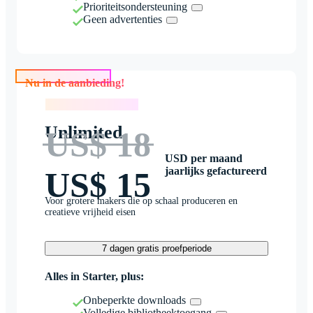
Prioriteitsondersteuning
Geen advertenties
Nu in de aanbieding!
Nu in de aanbieding!
Unlimited
US$ 18
USD per maand
jaarlijks gefactureerd
US$ 15
Voor grotere makers die op schaal produceren en
creatieve vrijheid eisen
7 dagen gratis proefperiode
Alles in Starter, plus:
Onbeperkte downloads
Volledige bibliotheektoegang