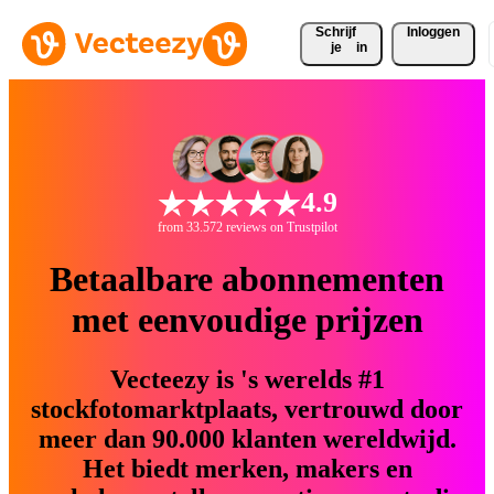
Schrijf 
Inloggen
je
in
4.9
from 33.572 reviews on Trustpilot
Betaalbare abonnementen
met eenvoudige prijzen
Vecteezy is 's werelds #1
stockfotomarktplaats, vertrouwd door
meer dan 90.000 klanten wereldwijd.
Het biedt merken, makers en