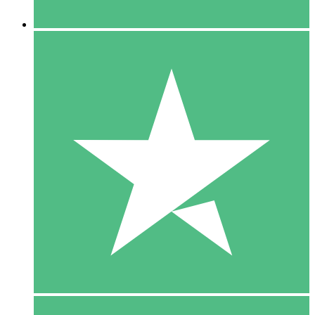
5 Downloaden
15
US$
00
10 Downloaden
20
US$
00