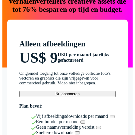
verhalenvertellers creatieve assets die
tot 76% besparen op tijd en budget.
Alleen afbeeldingen
US$ 9
USD per maand jaarlijks
gefactureerd
Ontgrendel toegang tot onze volledige collectie foto's,
vectoren en graphics die zijn vrijgegeven voor
commercieel gebruik. Video niet inbegrepen.
Nu abonneren
Plan bevat:
Vijf afbeeldingsdownloads per maand
Één bundel per maand
Geen naamsvermelding vereist
Snellere downloads