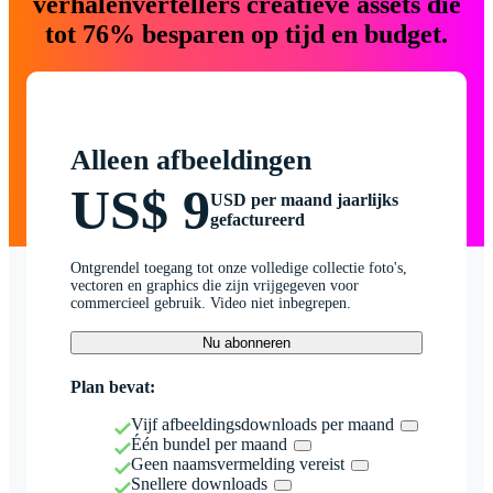
verhalenvertellers creatieve assets die
tot 76% besparen op tijd en budget.
Alleen afbeeldingen
US$ 9
USD per maand jaarlijks
gefactureerd
Ontgrendel toegang tot onze volledige collectie foto's,
vectoren en graphics die zijn vrijgegeven voor
commercieel gebruik. Video niet inbegrepen.
Nu abonneren
Plan bevat:
Vijf afbeeldingsdownloads per maand
Één bundel per maand
Geen naamsvermelding vereist
Snellere downloads