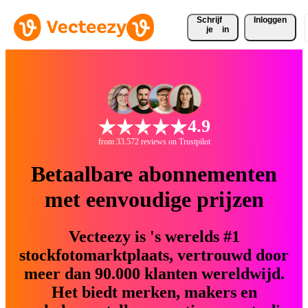
Schrijf 
Inloggen
je
in
4.9
from 33.572 reviews on Trustpilot
Betaalbare abonnementen
met eenvoudige prijzen
Vecteezy is 's werelds #1
stockfotomarktplaats, vertrouwd door
meer dan 90.000 klanten wereldwijd.
Het biedt merken, makers en