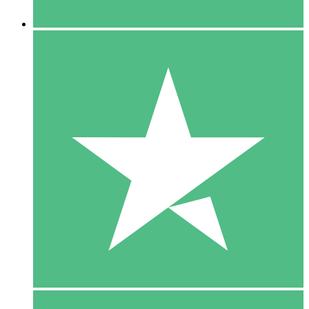
5 Downloaden
15
US$
00
10 Downloaden
20
US$
00