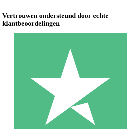
Vertrouwen ondersteund door echte
klantbeoordelingen
Individuele Creditpakketten
Betaal per gebruik met downloadtegoeden. Geen maandelijkse
verplichting vereist.
1 Downloaden
10
US$
00