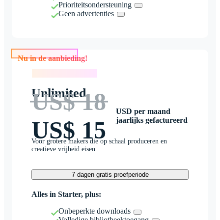
Prioriteitsondersteuning
Geen advertenties
Nu in de aanbieding!
Nu in de aanbieding!
Unlimited
US$ 18
USD per maand
jaarlijks gefactureerd
US$ 15
Voor grotere makers die op schaal produceren en
creatieve vrijheid eisen
7 dagen gratis proefperiode
Alles in Starter, plus:
Onbeperkte downloads
Volledige bibliotheektoegang