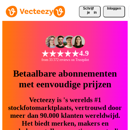
Schrijf 
Inloggen
je
in
4.9
from 33.572 reviews on Trustpilot
Betaalbare abonnementen
met eenvoudige prijzen
Vecteezy is 's werelds #1
stockfotomarktplaats, vertrouwd door
meer dan 90.000 klanten wereldwijd.
Het biedt merken, makers en