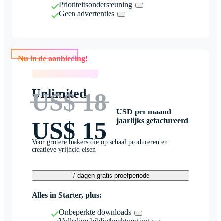
Prioriteitsondersteuning
Geen advertenties
Nu in de aanbieding!
Nu in de aanbieding!
Unlimited
US$ 18
USD per maand
jaarlijks gefactureerd
US$ 15
Voor grotere makers die op schaal produceren en
creatieve vrijheid eisen
7 dagen gratis proefperiode
Alles in Starter, plus:
Onbeperkte downloads
Volledige bibliotheektoegang