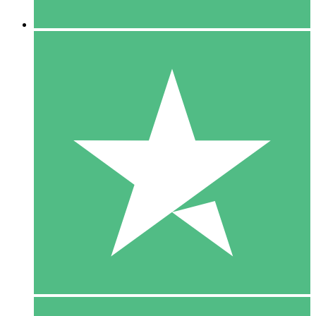
5 Downloaden
15
US$
00
10 Downloaden
20
US$
00