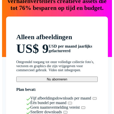
verhalenvertellers creatieve assets die
tot 76% besparen op tijd en budget.
Alleen afbeeldingen
US$ 9
USD per maand jaarlijks
gefactureerd
Ontgrendel toegang tot onze volledige collectie foto's,
vectoren en graphics die zijn vrijgegeven voor
commercieel gebruik. Video niet inbegrepen.
Nu abonneren
Plan bevat:
Vijf afbeeldingsdownloads per maand
Één bundel per maand
Geen naamsvermelding vereist
Snellere downloads