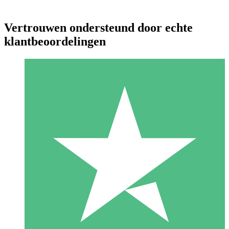
Vertrouwen ondersteund door echte
klantbeoordelingen
Individuele Creditpakketten
Betaal per gebruik met downloadtegoeden. Geen maandelijkse
verplichting vereist.
1 Downloaden
10
US$
00