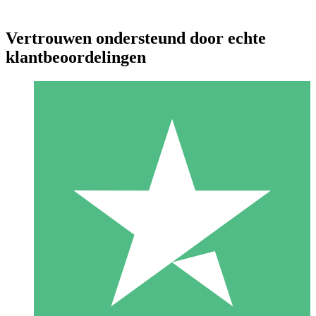
Vertrouwen ondersteund door echte
klantbeoordelingen
Individuele Creditpakketten
Betaal per gebruik met downloadtegoeden. Geen maandelijkse
verplichting vereist.
1 Downloaden
10
US$
00