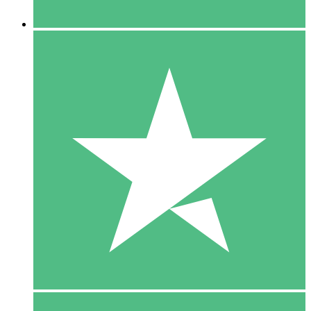
5 Downloaden
15
US$
00
10 Downloaden
20
US$
00