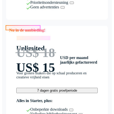
Prioriteitsondersteuning
Geen advertenties
Nu in de aanbieding!
Nu in de aanbieding!
Unlimited
US$ 18
USD per maand
jaarlijks gefactureerd
US$ 15
Voor grotere makers die op schaal produceren en
creatieve vrijheid eisen
7 dagen gratis proefperiode
Alles in Starter, plus:
Onbeperkte downloads
Volledige bibliotheektoegang