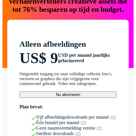
verhalenvertellers creatieve assets die
tot 76% besparen op tijd en budget.
Alleen afbeeldingen
US$ 9
USD per maand jaarlijks
gefactureerd
Ontgrendel toegang tot onze volledige collectie foto's,
vectoren en graphics die zijn vrijgegeven voor
commercieel gebruik. Video niet inbegrepen.
Nu abonneren
Plan bevat:
Vijf afbeeldingsdownloads per maand
Één bundel per maand
Geen naamsvermelding vereist
Snellere downloads