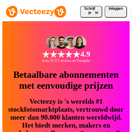
Schrijf 
Inloggen
je
in
4.9
from 33.572 reviews on Trustpilot
Betaalbare abonnementen
met eenvoudige prijzen
Vecteezy is 's werelds #1
stockfotomarktplaats, vertrouwd door
meer dan 90.000 klanten wereldwijd.
Het biedt merken, makers en