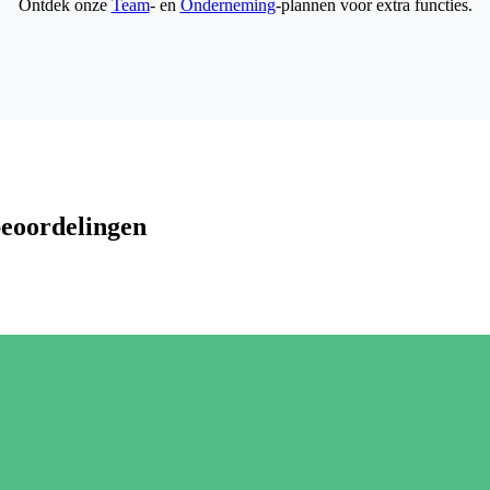
Ontdek onze
Team
- en
Onderneming
-plannen voor extra functies.
beoordelingen