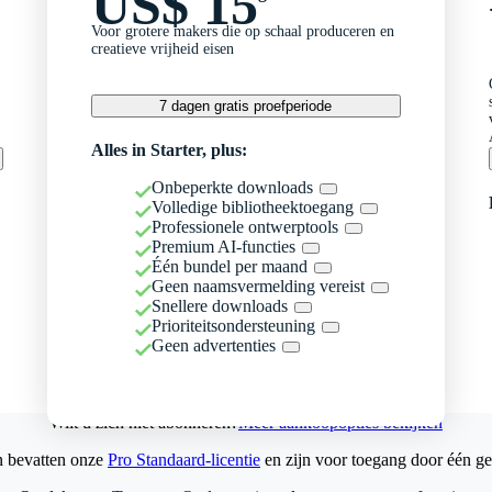
US$ 15
Voor grotere makers die op schaal produceren en
creatieve vrijheid eisen
7 dagen gratis proefperiode
Alles in Starter, plus:
Onbeperkte downloads
Volledige bibliotheektoegang
Professionele ontwerptools
Premium AI-functies
Één bundel per maand
Geen naamsvermelding vereist
Snellere downloads
Prioriteitsondersteuning
Geen advertenties
Wilt u zich niet abonneren?
Meer aankoopopties bekijken
n bevatten onze
Pro Standaard-licentie
en zijn voor toegang door één ge