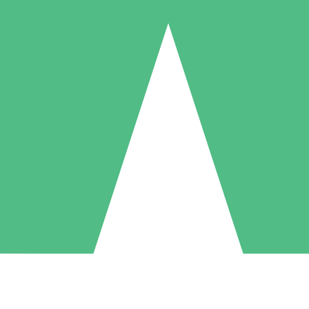
Individuele Creditpakketten
l per gebruik met downloadtegoeden. Geen maandelijkse verplichting ve
1 Downloaden
5 Downloaden
10 Downloaden
10
15
20
US$
00
US$
00
US$
00